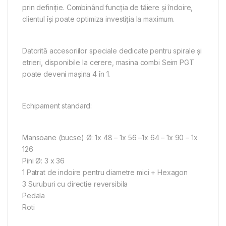
prin definiție. Combinând funcția de tăiere și îndoire,
clientul își poate optimiza investiția la maximum.
Datorită accesoriilor speciale dedicate pentru spirale și
etrieri, disponibile la cerere, masina combi Seim PGT
poate deveni mașina 4 în 1.
Echipament standard:
Mansoane (bucse) Ø: 1x 48 – 1x 56 –1x 64 – 1x 90 – 1x
126
Pini Ø: 3 x 36
1 Patrat de indoire pentru diametre mici + Hexagon
3 Suruburi cu directie reversibila
Pedala
Roti