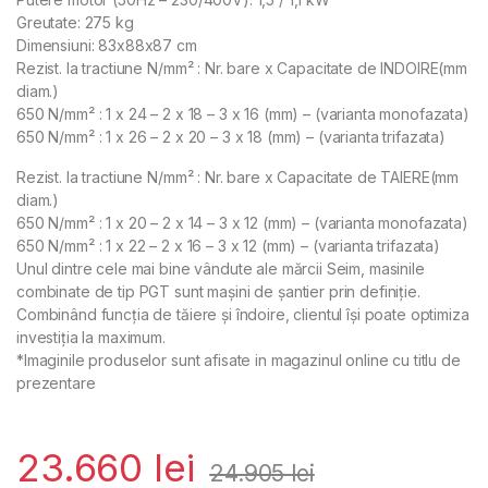
Greutate: 275 kg
Dimensiuni: 83x88x87 cm
Rezist. la tractiune N/mm² : Nr. bare x Capacitate de INDOIRE(mm
diam.)
650 N/mm² : 1 x 24 – 2 x 18 – 3 x 16 (mm) – (varianta monofazata)
650 N/mm² : 1 x 26 – 2 x 20 – 3 x 18 (mm) – (varianta trifazata)
Rezist. la tractiune N/mm² : Nr. bare x Capacitate de TAIERE(mm
diam.)
650 N/mm² : 1 x 20 – 2 x 14 – 3 x 12 (mm) – (varianta monofazata)
650 N/mm² : 1 x 22 – 2 x 16 – 3 x 12 (mm) – (varianta trifazata)
Unul dintre cele mai bine vândute ale mărcii Seim, masinile
combinate de tip PGT sunt mașini de șantier prin definiție.
Combinând funcția de tăiere și îndoire, clientul își poate optimiza
investiția la maximum.
*Imaginile produselor sunt afisate in magazinul online cu titlu de
prezentare
23.660
lei
24.905
lei