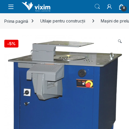
Skip to navigation
Skip to content
0
Prima pagină
Utilaje pentru construcții
Mașini de prelu
🔍
-
5%