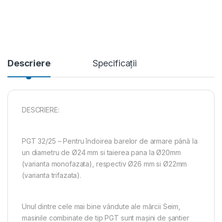
Descriere
Specificații
DESCRIERE:
PGT 32/25 – Pentru îndoirea barelor de armare până la
un diametru de Ø24 mm si taierea pana la Ø20mm
(varianta monofazata), respectiv Ø26 mm si Ø22mm
(varianta trifazata).
Unul dintre cele mai bine vândute ale mărcii Seim,
masinile combinate de tip PGT sunt mașini de șantier