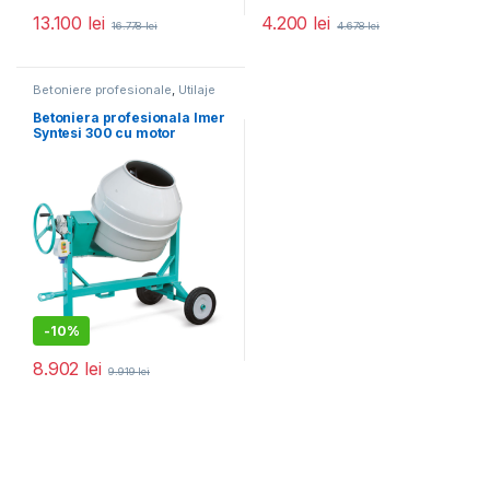
13.100
lei
4.200
lei
16.778
lei
4.678
lei
Betoniere profesionale
,
Utilaje
pentru construcții
Betoniera profesionala Imer
Syntesi 300 cu motor
monofazat
-
10%
8.902
lei
9.919
lei