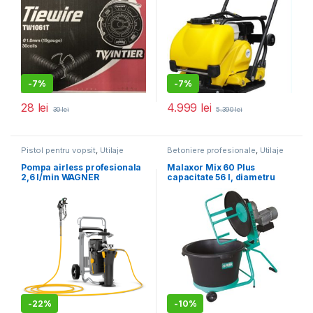
-
7%
-
7%
28
lei
4.999
lei
30
lei
5.390
lei
Pistol pentru vopsit
,
Utilaje
Betoniere profesionale
,
Utilaje
pentru construcții
pentru construcții
Pompa airless profesionala
Malaxor Mix 60 Plus
2,6 l/min WAGNER
capacitate 56 l, diametru
SuperFinish 23 Plus HEA
cuva 580 mm, motor 230V,
Spraypack
0.55 kW
-
22%
-
10%