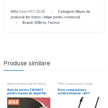
SKU:
Seim-PGT-32/25
Categorii:
Mașini de
prelucrat fier beton
,
Utilaje pentru construcții
Brand:
SEIM by Tecmor
Produse similare
Mașini de prelucrat fier beton
,
Plăci compactoare
,
Utilaje
Utilaje pentru construcții
pentru construcții
Role de sarma TW1061T
Placi compactoare
pentru masini de legat fier
unidirectionale – AGT
beton Max RB441T
PCL100 GX160 cu pad pt.
pavele, rezervor de apa si
roti ptr transport