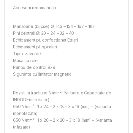
Accesorii recomandate:
Mansoane (bucse) Ø: 143 – 154 – 167 – 182
Pini centrali Ø: 20 – 24 – 32 – 40
Echipament pt. confectionat Etrieri
Echipament pt. spiralari
Tija + zavoare
Masa cu role
Panou de control 9×9
Sigurante cu limitator magnetic
Rezist. la tractiune N/mm² : Nr. bare x Capacitate de
INDOIRE(mm diam.)
650 N/mm² : 1 x 24 – 2 x 18 – 3 x 16 (mm) – (varianta
monofazata)
650 N/mm² : 1 x 26 – 2 x 20 – 3 x 18 (mm) – (varianta
trifazata)