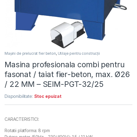
Mașini de prelucrat fier beton
,
Utilaje pentru construcții
Masina profesionala combi pentru
fasonat / taiat fier-beton, max. Ø26
/ 22 MM – SEIM-PGT-32/25
Disponibilitate:
Stoc epuizat
CARACTERISTICI:
Rotatii platforma: 8 rpm
Putere motor (50Hz – 230/400V): 1,5 / 1,1 kW