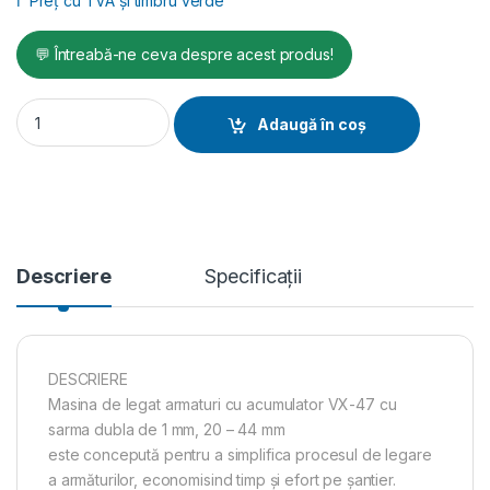
ℹ️
Preț cu TVA și timbru verde
💬 Întreabă-ne ceva despre acest produs!
Masina de legat armaturi cu acumulator VX-47 cu sarma dubl
Adaugă în coș
Descriere
Specificații
DESCRIERE
Masina de legat armaturi cu acumulator VX-47 cu
sarma dubla de 1 mm, 20 – 44 mm
este concepută pentru a simplifica procesul de legare
a armăturilor, economisind timp și efort pe șantier.