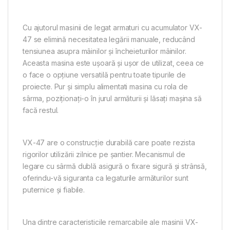
Cu ajutorul masinii de legat armaturi cu acumulator VX-
47 se elimină necesitatea legării manuale, reducând
tensiunea asupra mâinilor și încheieturilor mâinilor.
Aceasta masina este ușoară și ușor de utilizat, ceea ce
o face o opțiune versatilă pentru toate tipurile de
proiecte. Pur și simplu alimentati masina cu rola de
sârma, poziționați-o în jurul armăturii și lăsați mașina să
facă restul.
VX-47 are o construcție durabilă care poate rezista
rigorilor utilizării zilnice pe șantier. Mecanismul de
legare cu sârmă dublă asigură o fixare sigură și strânsă,
oferindu-vă siguranta ca legaturile armăturilor sunt
puternice și fiabile.
Una dintre caracteristicile remarcabile ale masinii VX-