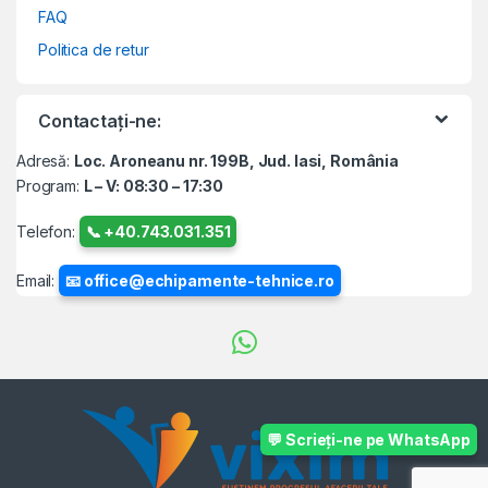
FAQ
Politica de retur
Contactați-ne:
Adresă:
Loc. Aroneanu nr. 199B, Jud. Iasi, România
Program:
L – V: 08:30 – 17:30
Telefon:
📞 +40.743.031.351
Email:
📧 office@echipamente-tehnice.ro
💬 Scrieți-ne pe WhatsApp