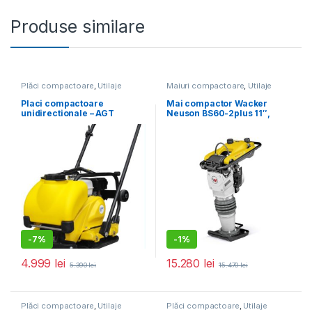
Produse similare
Plăci compactoare
,
Utilaje
Maiuri compactoare
,
Utilaje
pentru construcții
pentru construcții
Placi compactoare
Mai compactor Wacker
unidirectionale – AGT
Neuson BS60-2plus 11″,
PCL100 GX160 cu pad pt.
motor 2T, forta de impact 18
pavele, rezervor de apa si
kN, greutate 66 kg
roti ptr transport
-
7%
-
1%
4.999
lei
15.280
lei
5.390
lei
15.470
lei
Plăci compactoare
,
Utilaje
Plăci compactoare
,
Utilaje