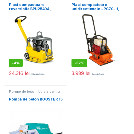
pentru construcții
pentru construcții
Placi compactoare
Placi compactoare
reversibile BPU2540A,
unidirectionale – PC70-H,
400X703MM,145KG,25KN,M
11.5 kN, motor Honda,
OTOR HONDA
benzina 5.5 cp, greutate 65
GX160,PORNIRE LA SFOARA
kg
-
4%
-
32%
24.316
lei
3.989
lei
25.421
lei
5.847
lei
Pompe de beton
,
Utilaje pentru
construcții
Pompa de beton BOOSTER 15