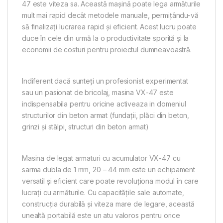
47 este viteza sa. Această mașină poate lega armăturile
mult mai rapid decât metodele manuale, permițându-vă
să finalizați lucrarea rapid și eficient. Acest lucru poate
duce în cele din urmă la o productivitate sporită și la
economii de costuri pentru proiectul dumneavoastră.
Indiferent dacă sunteți un profesionist experimentat
sau un pasionat de bricolaj, masina VX-47 este
indispensabila pentru oricine activeaza in domeniul
structurilor din beton armat (fundații, plăci din beton,
grinzi și stâlpi, structuri din beton armat)
Masina de legat armaturi cu acumulator VX-47 cu
sarma dubla de 1 mm, 20 – 44 mm este un echipament
versatil și eficient care poate revoluționa modul în care
lucrați cu armăturile. Cu capacitățile sale automate,
construcția durabilă și viteza mare de legare, această
unealtă portabilă este un atu valoros pentru orice