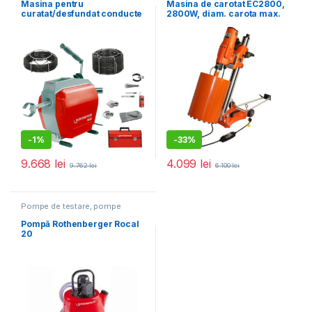
instalatori
Masina pentru
Masina de carotat EC2800,
curatat/desfundat conducte
2800W, diam. carota max.
ROTHENBERGER R600
beton 255 mm
-
1%
-
33%
9.668
lei
4.099
lei
9.762
lei
6.100
lei
Pompe de testare, pompe
detartare
,
Scule pentru
instalatori
Pompă Rothenberger Rocal
20