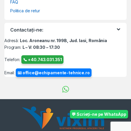
FAQ
Politica de retur
Contactați-ne:
Adresă:
Loc. Aroneanu nr. 199B, Jud. Iasi, România
Program:
L – V: 08:30 – 17:30
Telefon:
📞 +40.743.031.351
Email:
📧 office@echipamente-tehnice.ro
💬 Scrieți-ne pe WhatsApp