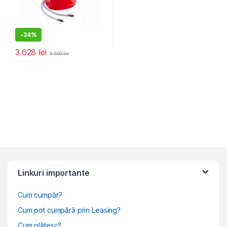
-
34%
3.628
lei
5.500
lei
Linkuri importante
Cum cumpăr?
Cum pot cumpără prin Leasing?
Cum plătesc?