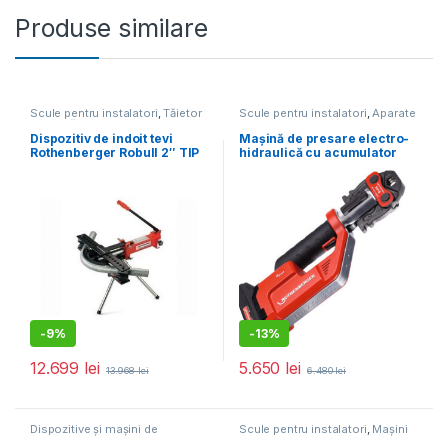
Produse similare
Scule pentru instalatori
,
Tăietor
Scule pentru instalatori
,
Aparate
de țeavă
de lipit, mufat, sudat țevi
Dispozitiv de indoit tevi
Mașină de presare electro-
Rothenberger Robull 2″ TIP
hidraulică cu acumulator
E (rama deschisa)
18V , 2.0Ah, ROMAX
Compact III fara bacuri
-
9%
-
13%
12.699
lei
5.650
lei
13.968
lei
6.480
lei
Dispozitive și mașini de
Scule pentru instalatori
,
Mașini
desfundat țevi
,
Scule pentru
de carotat