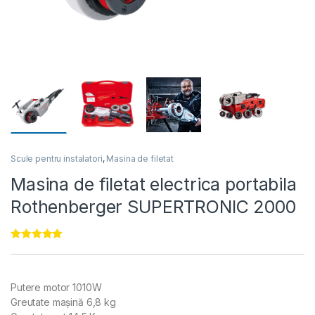
Scule pentru instalatori
,
Masina de filetat
Masina de filetat electrica portabila
Rothenberger SUPERTRONIC 2000
Evaluat la
5.00
din 5 pe
baza unei
singure
Putere motor 1010W
evaluări
Greutate mașină 6,8 kg