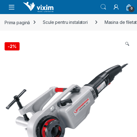
Skip to navigation
Skip to content
0
Prima pagină
Scule pentru instalatori
Masina de filetat
🔍
-
2%