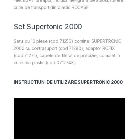
Filet BSPT dreapta, inclusă menghină de autosusţinere,
cutie de transport din plastic ROCASE
Set Supertonic 2000
Setul cu 10 piese (cod 71256) contine: SUPERTRONIC
2000 cu contrasuport (cod 71280), adaptor ROFIX
(cod 71271), capete de filetat de precizie, complet în
cutie din plastic (cod 071274X)
INSTRUCTIUNI DE UTILIZARE SUPERTRONIC 2000