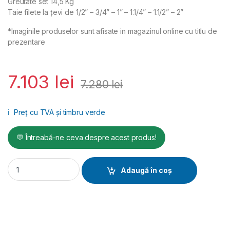
Greutate set 14,5 Kg
Taie filete la ţevi de 1/2” – 3/4” – 1” – 1.1/4” – 1.1/2” – 2”
*Imaginile produselor sunt afisate in magazinul online cu titlu de
prezentare
7.103
lei
7.280
lei
ℹ️
Preț cu TVA și timbru verde
💬 Întreabă-ne ceva despre acest produs!
Masina de filetat electrica portabila Rothenberger SUPERTR
Adaugă în coș