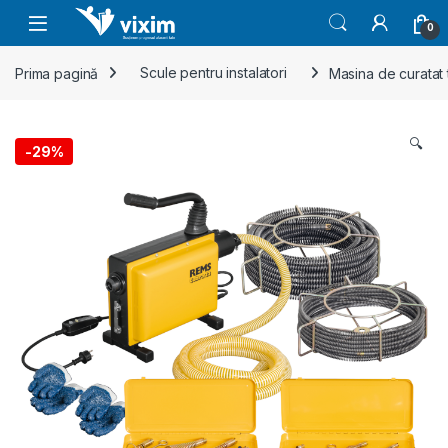
Skip to navigation
Skip to content
0
Prima pagină
Scule pentru instalatori
Masina de curatat
🔍
-
29%