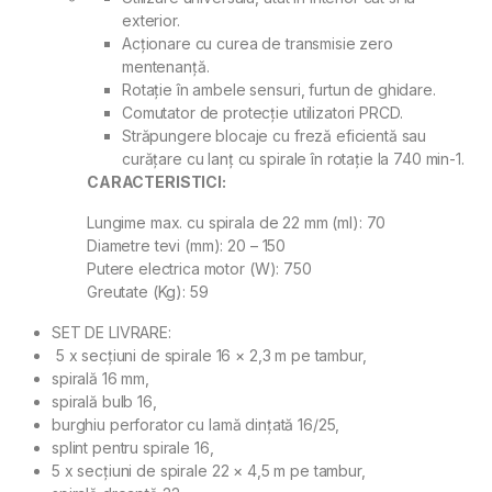
exterior.
Acţionare cu curea de transmisie zero
mentenanţă.
Rotaţie în ambele sensuri, furtun de ghidare.
Comutator de protecţie utilizatori PRCD.
Străpungere blocaje cu freză eficientă sau
curăţare cu lanţ cu spirale în rotaţie la 740 min-1.
CARACTERISTICI:
Lungime max. cu spirala de 22 mm (ml): 70
Diametre tevi (mm): 20 – 150
Putere electrica motor (W): 750
Greutate (Kg): 59
SET DE LIVRARE:
5 x secţiuni de spirale 16 × 2,3 m pe tambur,
spirală 16 mm,
spirală bulb 16,
burghiu perforator cu lamă dinţată 16/25,
splint pentru spirale 16,
5 x secţiuni de spirale 22 × 4,5 m pe tambur,