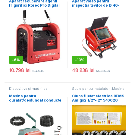
Aparat recuperare agenti
Aparat video pentru
frigorifici Rorec Pro Digital
inspectia tevilor de Ø 40-
R32
300 mm, cap video Ø 40
mm, 65 ml cablu – ROCAM 4
Plus-65
-
6%
-
13%
10.798
lei
48.838
lei
11.470
lei
55.925
lei
Dispozitive și mașini de
Scule pentru instalatori
,
Masina
desfundat țevi
,
Scule pentru
de filetat
instalatori
Masina pentru
Clupa filetat electrica REMS
curatat/desfundat conducte
Amigo2 1/2″- 2″ 540020
ROTHENBERGER R600