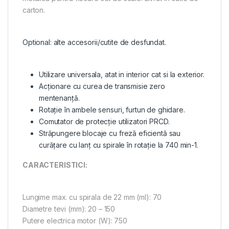
carton.
Optional: alte accesorii/cutite de desfundat.
Utilizare universala, atat in interior cat si la exterior.
Acţionare cu curea de transmisie zero
mentenanţă.
Rotaţie în ambele sensuri, furtun de ghidare.
Comutator de protecţie utilizatori PRCD.
Străpungere blocaje cu freză eficientă sau
curăţare cu lanţ cu spirale în rotaţie la 740 min-1.
CARACTERISTICI:
Lungime max. cu spirala de 22 mm (ml): 70
Diametre tevi (mm): 20 – 150
Putere electrica motor (W): 750