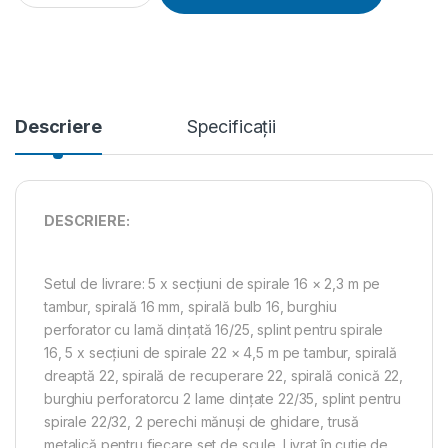
Descriere
Specificații
DESCRIERE:
Setul de livrare: 5 x secţiuni de spirale 16 × 2,3 m pe
tambur, spirală 16 mm, spirală bulb 16, burghiu
perforator cu lamă dinţată 16/25, splint pentru spirale
16, 5 x secţiuni de spirale 22 × 4,5 m pe tambur, spirală
dreaptă 22, spirală de recuperare 22, spirală conică 22,
burghiu perforatorcu 2 lame dinţate 22/35, splint pentru
spirale 22/32, 2 perechi mănuşi de ghidare, trusă
metalică pentru fiecare set de scule. Livrat în cutie de