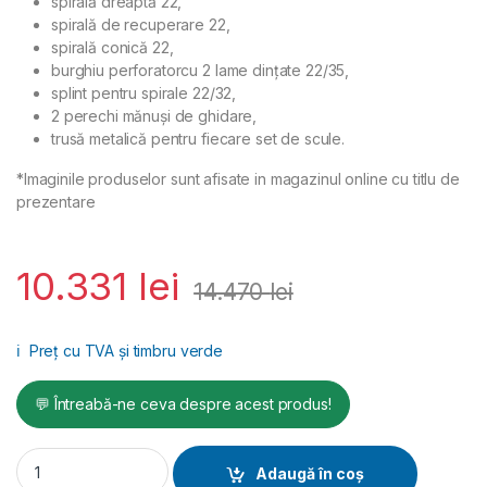
spirală dreaptă 22,
spirală de recuperare 22,
spirală conică 22,
burghiu perforatorcu 2 lame dinţate 22/35,
splint pentru spirale 22/32,
2 perechi mănuşi de ghidare,
trusă metalică pentru fiecare set de scule.
*Imaginile produselor sunt afisate in magazinul online cu titlu de
prezentare
10.331
lei
14.470
lei
ℹ️
Preț cu TVA și timbru verde
💬 Întreabă-ne ceva despre acest produs!
Masina de curatat tevi Rems Cobra 22 Set 16 + 22 quantity
Adaugă în coș