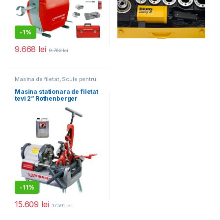
-
1%
9.668
lei
9.762
lei
Masina de filetat
,
Scule pentru
instalatori
Masina stationara de filetat
tevi 2” Rothenberger
Supertronic 2SE
-
11%
15.609
lei
17.591
lei