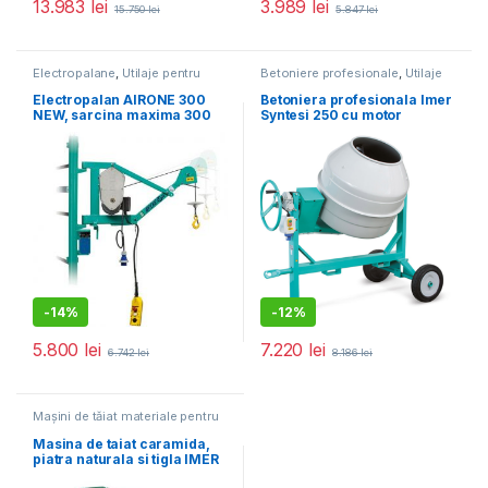
13.983
lei
3.989
lei
15.750
lei
5.847
lei
Electropalane
,
Utilaje pentru
Betoniere profesionale
,
Utilaje
construcții
pentru construcții
Electropalan AIRONE 300
Betoniera profesionala Imer
NEW, sarcina maxima 300
Syntesi 250 cu motor
kg, inaltime maxima 30 m,
monofazat
motor 230V, 1.1 kW
-
14%
-
12%
5.800
lei
7.220
lei
6.742
lei
8.186
lei
Mașini de tăiat materiale pentru
construcții
,
Utilaje pentru
construcții
Masina de taiat caramida,
piatra naturala si tigla IMER
– M400 SMART – disc