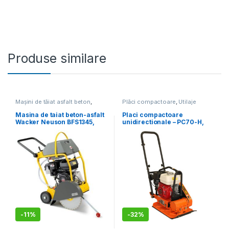
Produse similare
Mașini de tăiat asfalt beton
,
Plăci compactoare
,
Utilaje
Utilaje pentru construcții
pentru construcții
Masina de taiat beton-asfalt
Placi compactoare
Wacker Neuson BFS1345,
unidirectionale – PC70-H,
motor termic 4T, 450 mm
11.5 kN, motor Honda,
benzina 5.5 cp, greutate 65
kg
-
11%
-
32%