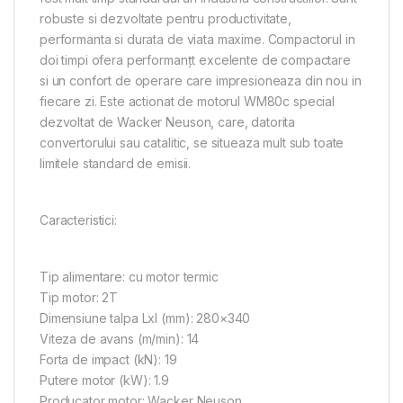
robuste si dezvoltate pentru productivitate,
performanta si durata de viata maxime. Compactorul in
doi timpi ofera performanțt excelente de compactare
si un confort de operare care impresioneaza din nou in
fiecare zi. Este actionat de motorul WM80c special
dezvoltat de Wacker Neuson, care, datorita
convertorului sau catalitic, se situeaza mult sub toate
limitele standard de emisii.
Caracteristici:
Tip alimentare: cu motor termic
Tip motor: 2T
Dimensiune talpa Lxl (mm): 280×340
Viteza de avans (m/min): 14
Forta de impact (kN): 19
Putere motor (kW): 1.9
Producator motor: Wacker Neuson