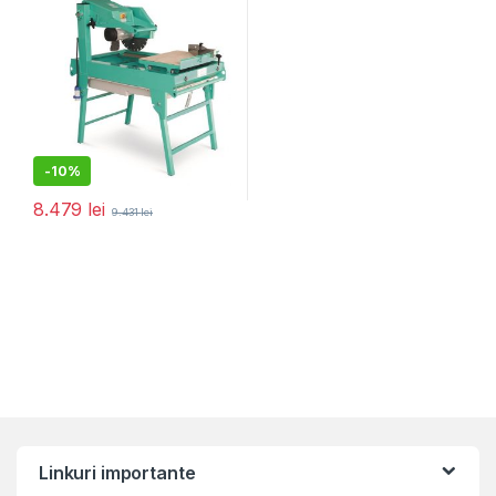
400mm inclus
-
10%
8.479
lei
9.431
lei
Linkuri importante