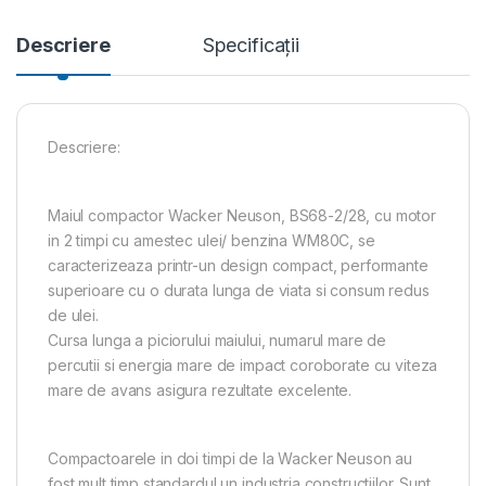
Descriere
Specificații
Descriere:
Maiul compactor Wacker Neuson, BS68-2/28, cu motor
in 2 timpi cu amestec ulei/ benzina WM80C, se
caracterizeaza printr-un design compact, performante
superioare cu o durata lunga de viata si consum redus
de ulei.
Cursa lunga a piciorului maiului, numarul mare de
percutii si energia mare de impact coroborate cu viteza
mare de avans asigura rezultate excelente.
Compactoarele in doi timpi de la Wacker Neuson au
fost mult timp standardul un industria constructiilor. Sunt