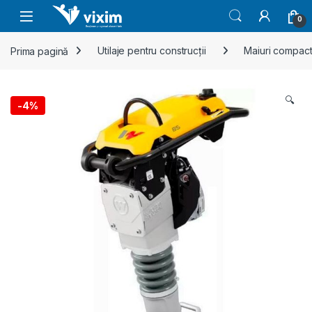
Skip to navigation
Skip to content
0
Prima pagină
Utilaje pentru construcții
Maiuri compac
🔍
-
4%