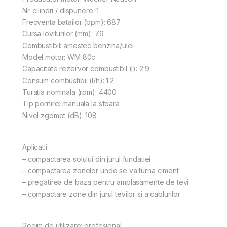
Nr. cilindri / dispunere: 1
Frecventa batailor (bpm): 687
Cursa loviturilor (mm): 79
Combustibil: amestec benzina/ulei
Model motor: WM 80c
Capacitate rezervor combustibil (l): 2.9
Consum combustibil (l/h): 1.2
Turatia nominala (rpm): 4400
Tip pornire: manuala la sfoara
Nivel zgomot (dB): 108
Aplicatii:
– compactarea solului din jurul fundatiei
– compactarea zonelor unde se va turna ciment
– pregatirea de baza pentru amplasamente de tevi
– compactare zone din jurul tevilor si a cablurilor
Regim de utilizare: profesional