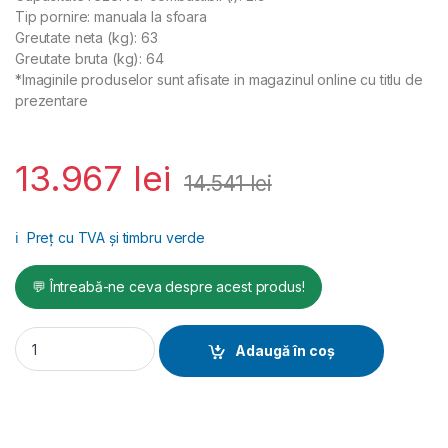
Tip pornire: manuala la sfoara
Greutate neta (kg): 63
Greutate bruta (kg): 64
*Imaginile produselor sunt afisate in magazinul online cu titlu de
prezentare
13.967
lei
14.541
lei
ℹ️
Preț cu TVA și timbru verde
💬 Întreabă-ne ceva despre acest produs!
Mai compactor Wacker Neuson, BS68-2/28, 64 kg, forta de i
Adaugă în coș