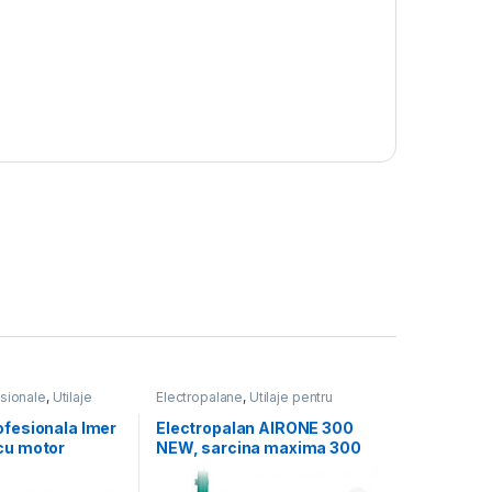
sionale
,
Utilaje
Electropalane
,
Utilaje pentru
ii
construcții
ofesionala Imer
Electropalan AIRONE 300
cu motor
NEW, sarcina maxima 300
kg, inaltime maxima 30 m,
motor 230V, 1.1 kW