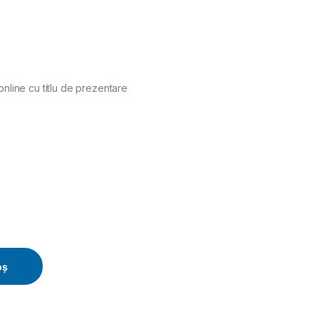
online cu titlu de prezentare
y
oș