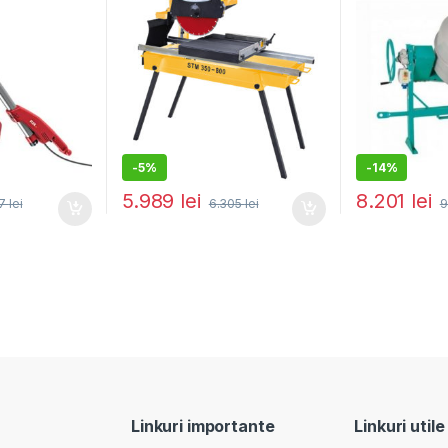
-
5%
-
14%
5.989
lei
8.201
lei
17
lei
6.305
lei
9
Linkuri importante
Linkuri utile