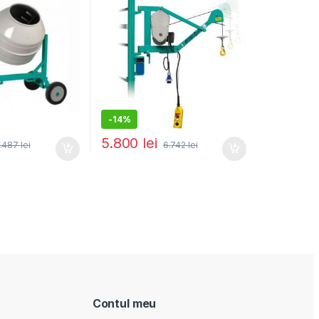
-
14%
5.800
lei
.487
lei
6.742
lei
Contul meu