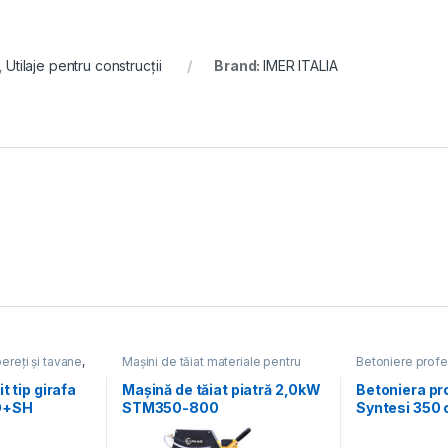
,
Utilaje pentru construcții
Brand:
IMER ITALIA
ereți și tavane
,
Mașini de tăiat materiale pentru
Betoniere profe
ucții
construcții
,
Utilaje pentru construcții
pentru construcț
t tip girafa
Mașină de tăiat piatră 2,0kW
Betoniera pr
O+SH
STM350-800
Syntesi 350 
, 225 mm
monofazat