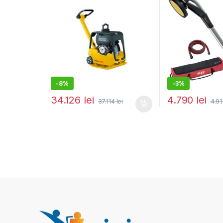
impact 30 kN, pornire
electrica
-
8%
-
3%
34.126
lei
4.790
lei
37.114
lei
4.9