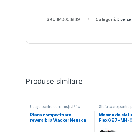
SKU:
IM0004849
Categorii:
Diverse
Produse similare
Utilaje pentru construcții
,
Plăci
Șlefuitoare pentru p
compactoare
Utilaje pentru constr
Placa compactoare
Masina de slefui
reversibila Wacker Neuson
Flex GE 7+MH-
DPU3050He, diesel,
230/CEE, 710 W
greutate 206 kg, forta de