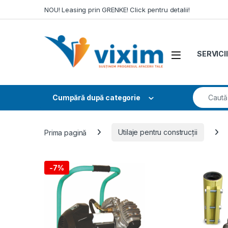
Skip to navigation
Skip to content
NOU! Leasing prin GRENKE! Click pentru detalii!
SERVICII
Search fo
Cumpără după categorie
Prima pagină
Utilaje pentru construcții
-
7%