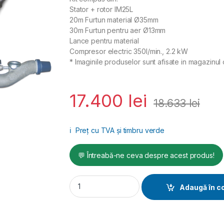
Stator + rotor IM25L
20m Furtun material Ø35mm
30m Furtun pentru aer Ø13mm
Lance pentru material
Compresor electric 350l/min., 2.2 kW
* Imaginile produselor sunt afisate in magazinul 
17.400
lei
18.633
lei
ℹ️
Preț cu TVA și timbru verde
💬 Întreabă-ne ceva despre acest produs!
KIT TENCUIALA PENTRU STEP 120A quantit
Adaugă în c