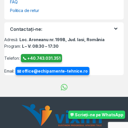
FAQ
Politica de retur
Contactați-ne:
Adresă:
Loc. Aroneanu nr. 199B, Jud. Iasi, România
Program:
L – V: 08:30 – 17:30
Telefon:
📞 +40.743.031.351
Email:
📧 office@echipamente-tehnice.ro
💬 Scrieți-ne pe WhatsApp