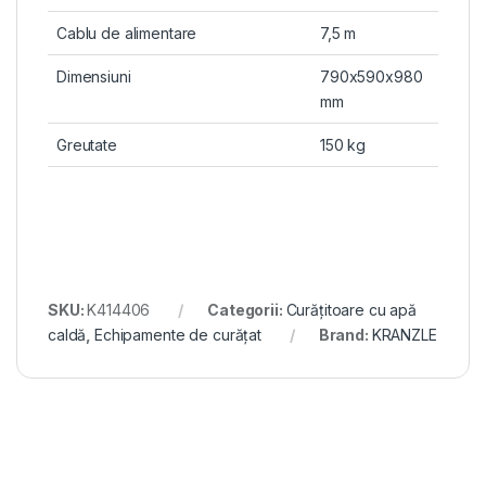
Cablu de alimentare
7,5 m
Dimensiuni
790x590x980
mm
Greutate
150 kg
SKU:
K414406
Categorii:
Curățitoare cu apă
caldă
,
Echipamente de curățat
Brand:
KRANZLE