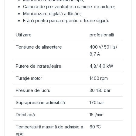
Camera de pre‑ventilație a camerei de ardere;
Monitorizare digitală a flăcării;
Frână pentru parcare pentru o fixare sigură.
Utilizare
profesională
Tensiune de alimentare
400 V/ 50 Hz/
8,7 A
Putere de intrare/ieșire
4,8/ 4,0 kW
Turație motor
1400 rpm
Presiune de lucru
30‑150 bar
Suprapresiune admisibilă
170 bar
Debit apă
15 l/min
Temperatură maximă de admisie a
60 °C
apei