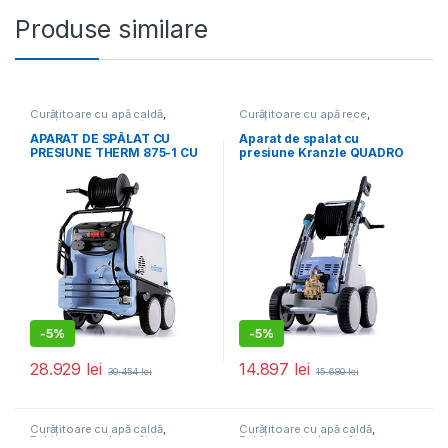
Produse similare
Curățitoare cu apă caldă
,
Curățitoare cu apă rece
,
Echipamente de curățat
Echipamente de curățat
APARAT DE SPĂLAT CU
Aparat de spalat cu
PRESIUNE THERM 875-1 CU
presiune Kranzle QUADRO
TAMBUR CU FURTUN
800 TST
-
5%
-
5%
28.929
lei
14.897
lei
30.454
lei
15.680
lei
Curățitoare cu apă caldă
,
Curățitoare cu apă caldă
,
Echipamente de curățat
Echipamente de curățat