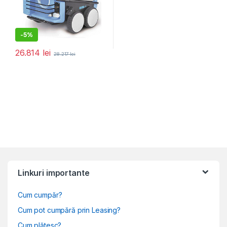
-
5%
26.814
lei
28.217
lei
Linkuri importante
Cum cumpăr?
Cum pot cumpără prin Leasing?
Cum plătesc?