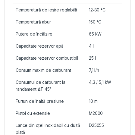
Temperatură de ieșire reglabilă
12‑80 °C
Temperatură abur
150 °C
Putere de încălzire
65 kW
Capacitate rezervor apă
4 l
Capacitate rezervor combustibil
25 l
Consum maxim de carburant
7,1 l/h
Consumul de carburant la
4,3 / 5,1 kW
randament ΔT 45°
Furtun de înaltă presiune
10 m
Pistol cu extensie
M2000
Lance din oțel inoxidabil cu duză
D25055
plată