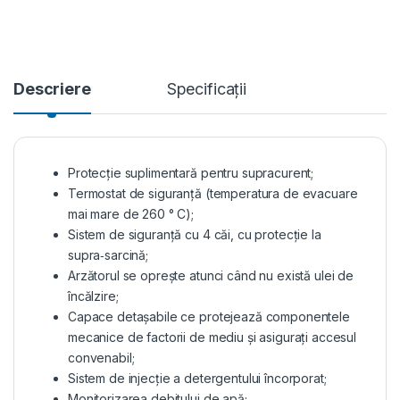
Descriere
Specificații
Protecție suplimentară pentru supracurent;
Termostat de siguranță (temperatura de evacuare
mai mare de 260 ° C);
Sistem de siguranță cu 4 căi, cu protecție la
supra‑sarcină;
Arzătorul se oprește atunci când nu există ulei de
încălzire;
Capace detașabile ce protejează componentele
mecanice de factorii de mediu și asigurați accesul
convenabil;
Sistem de injecție a detergentului încorporat;
Monitorizarea debitului de apă;