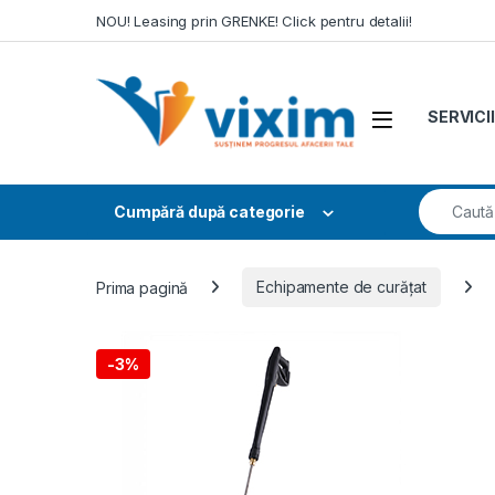
Skip to navigation
Skip to content
NOU! Leasing prin GRENKE! Click pentru detalii!
SERVICII
Search fo
Cumpără după categorie
Prima pagină
Echipamente de curățat
-
3%