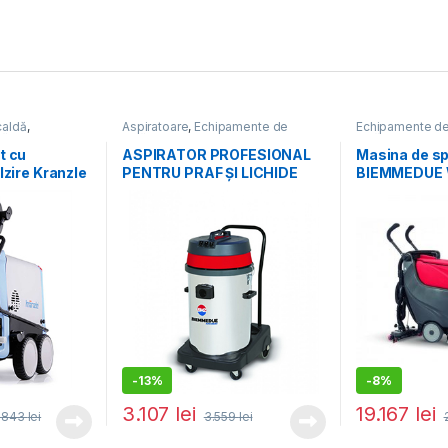
caldă
,
Aspiratoare
,
Echipamente de
Echipamente de
ățat
curățat
,
Promoții
curățat pardosel
t cu
ASPIRATOR PROFESIONAL
Masina de sp
lzire Kranzle
PENTRU PRAF ȘI LICHIDE
BIEMMEDUE 
BIEMMEDUE SM 80 4CP F
-
13%
-
8%
3.107
lei
19.167
lei
.843
lei
3.559
lei