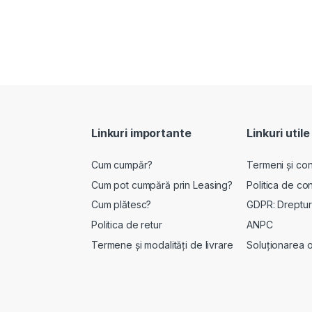
Linkuri importante
Linkuri utile
Cum cumpăr?
Termeni și cond
Cum pot cumpără prin Leasing?
Politica de con
Cum plătesc?
GDPR: Drepturi
Politica de retur
ANPC
Termene și modalități de livrare
Soluționarea onl