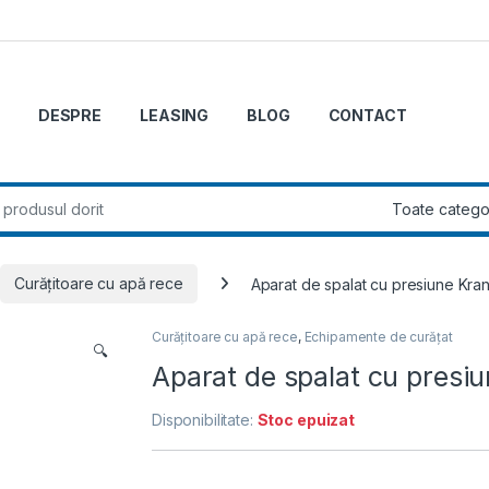
DESPRE
LEASING
BLOG
CONTACT
r:
Curățitoare cu apă rece
Aparat de spalat cu presiune Kran
Curățitoare cu apă rece
,
Echipamente de curățat
🔍
Aparat de spalat cu presiu
Disponibilitate:
Stoc epuizat