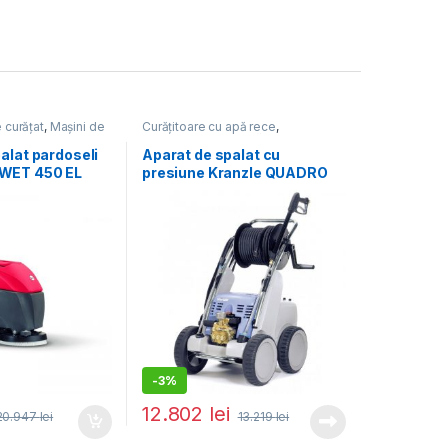
 curățat
,
Mașini de
Curățitoare cu apă rece
,
i
Echipamente de curățat
alat pardoseli
Aparat de spalat cu
WET 450 EL
presiune Kranzle QUADRO
1000 TST
-
3%
12.802
lei
20.947
lei
13.219
lei