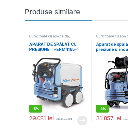
Produse similare
Curățitoare cu apă caldă
,
Curățitoare cu apă 
Echipamente de curățat
Echipamente de cur
APARAT DE SPĂLAT CU
Aparat de spala
PRESIUNE THERM 1165-1
presiune si inca
FĂRĂ TAMBUR CU FURTUN
Therm 1165-1
K41353
-
5%
-
3%
29.081
lei
31.857
lei
30.622
lei
32