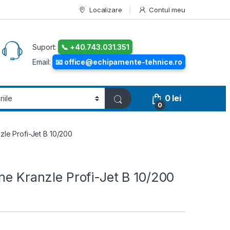
Localizare
Contul meu
Suport:
📞 +40.743.031.351
Email:
📧 office@echipamente-tehnice.ro
0
lei
0
zle Profi-Jet B 10/200
ne Kranzle Profi-Jet B 10/200