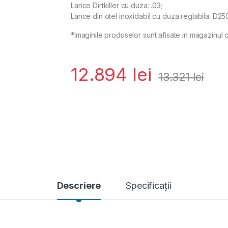
Lance Dirtkiller cu duza: .03;
Lance din otel inoxidabil cu duza reglabila: D25
*Imaginile produselor sunt afisate in magazinul o
12.894
lei
13.321
lei
Descriere
Specificații