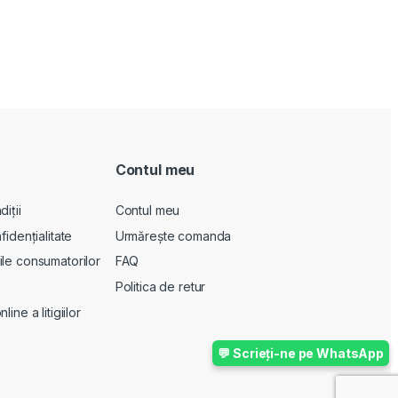
Contul meu
iții
Contul meu
fidențialitate
Urmărește comanda
le consumatorilor
FAQ
Politica de retur
ine a litigiilor
💬 Scrieți-ne pe WhatsApp