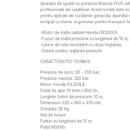
Aparatul de spalat cu presiune Kranzle Profi-Je
profesionale de curatenie. Acest model este 
pentru aplicatii de curatenie generala. Aparatul
echipat cu maner ergonomic pentru transport fac
-Motor de inalta calitate Honda GX200LX;
-Furtun de inalta presiune cu lungimea de 10 m;
-Lance din otel inoxidabil cu duza reglabila;
-Sistem pentru reglarea presiunii.
CARACTERISTICI TEHNICE:
Presiune de lucru: 30 – 200 bar;
Presiune maxima: 220 bar;
Motor: Honda GX200LX;
Debit de apa: 10 l/min / 600 l/h;
Lungime furtun de presiune: 10 m;
Dimensiuni: 520 x 360 x 420 mm;
Greutate: 35 Kg.
Set de livrare:
Furtun cu lungimea de 10 m;
Pistol M2000;