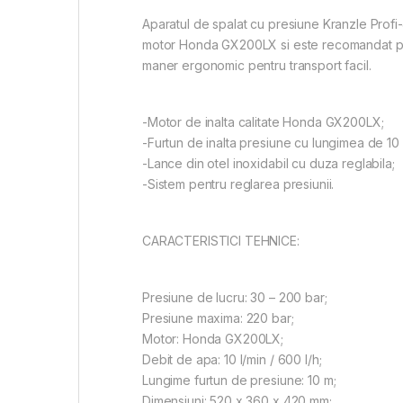
Aparatul de spalat cu presiune Kranzle Profi
motor Honda GX200LX si este recomandat pent
maner ergonomic pentru transport facil.
-Motor de inalta calitate Honda GX200LX;
-Furtun de inalta presiune cu lungimea de 10
-Lance din otel inoxidabil cu duza reglabila;
-Sistem pentru reglarea presiunii.
CARACTERISTICI TEHNICE:
Presiune de lucru: 30 – 200 bar;
Presiune maxima: 220 bar;
Motor: Honda GX200LX;
Debit de apa: 10 l/min / 600 l/h;
Lungime furtun de presiune: 10 m;
Dimensiuni: 520 x 360 x 420 mm;