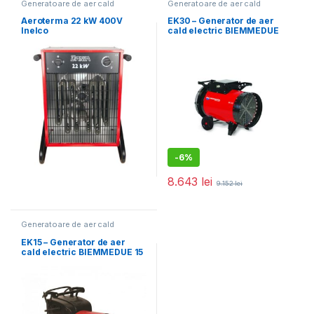
Generatoare de aer cald
Generatoare de aer cald
electrice
electrice
Aeroterma 22 kW 400V
EK30 – Generator de aer
Inelco
cald electric BIEMMEDUE
EK30 – 30 KW
-
6%
8.643
lei
9.152
lei
Generatoare de aer cald
electrice
EK15 – Generator de aer
cald electric BIEMMEDUE 15
KW