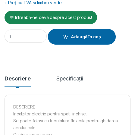
ℹ️
Preț cu TVA și timbru verde
💬 Întreabă-ne ceva despre acest produs!
Incalzitor electric MASTER tip RS40 - 40 kW quantity
Adaugă în coș
Descriere
Specificații
DESCRIERE
Incalzitor electric pentru spatii inchise.
Se poate folosi cu tubulatura flexibila pentru ghidarea
aerului cald.
Caldura instantanee