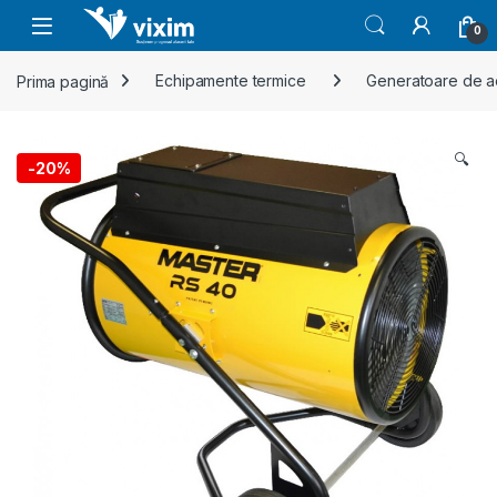
Skip to navigation
Skip to content
0
Prima pagină
Echipamente termice
Generatoare de ae
🔍
-
20%