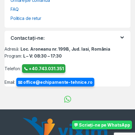
Urmărește comanda
FAQ
Politica de retur
Contactați-ne:
Adresă:
Loc. Aroneanu nr. 199B, Jud. Iasi, România
Program:
L – V: 08:30 – 17:30
Telefon:
📞 +40.743.031.351
Email:
📧 office@echipamente-tehnice.ro
💬 Scrieți-ne pe WhatsApp