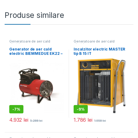
Produse similare
Generatoare de aer cald
Generatoare de aer cald
electrice
electrice
Generator de aer cald
Incalzitor electric MASTER
electric BIEMMEDUE EK22 –
tip B 15 IT
22 KW
-
7%
-
9%
4.932
lei
1.786
lei
5.288
lei
1.958
lei