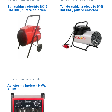
Generatoare de aer cald
Generatoare de aer cald
electrice
electrice
Tun caldura electric BC15
Tun de caldura electric D15i
CALORE, putere calorica
CALORE, putere calorica
15kW, tensiune 400V, debit
15kW, tensiune 400V, debit
1100mc/h
aer 2000mcb, carcasa inox
Generatoare de aer cald
electrice
Aeroterma Inelco – 9 kW,
400V