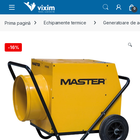
Skip to navigation
Skip to content
0
Prima pagină
Echipamente termice
Generatoare de ae
🔍
-
16%