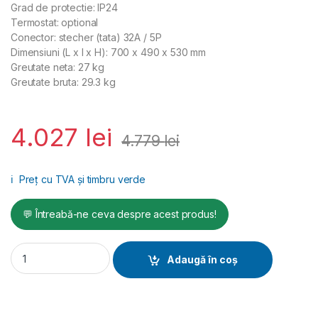
Grad de protectie: IP24
Termostat: optional
Conector: stecher (tata) 32A / 5P
Dimensiuni (L x l x H): 700 x 490 x 530 mm
Greutate neta: 27 kg
Greutate bruta: 29.3 kg
4.027
lei
4.779
lei
ℹ️
Preț cu TVA și timbru verde
💬 Întreabă-ne ceva despre acest produs!
Incalzitor electric MASTER tip B 18 EPR - 18 kW, 380 V quantit
Adaugă în coș