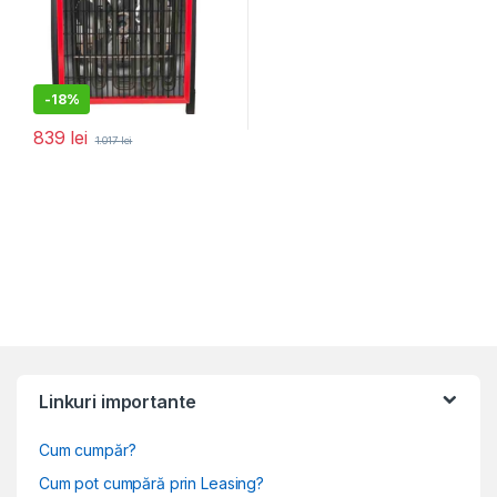
-
18%
839
lei
1.017
lei
Linkuri importante
Cum cumpăr?
Cum pot cumpără prin Leasing?