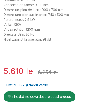
Adancime de taiere: 0-110 mm
Dimensiuni plan de lucru: 900 / 700 mm
Dimensiune plan suplimentar: 740 / 500 mm
Putere motor: 2.5 kW
Voltaj: 230V
Viteza rotatie: 3200 rpm
Greutate utilaj: 85 kg
Nivel zgomot la operator: 91 dB
Circular lemn H 110VR PLUS, motor 400V, 3kW, Ø disc 350 mm,
adancime de taiere 0-110 mm
5.610
lei
6.254
lei
ℹ️
Preț cu TVA și timbru verde
💬 Întreabă-ne ceva despre acest produs!