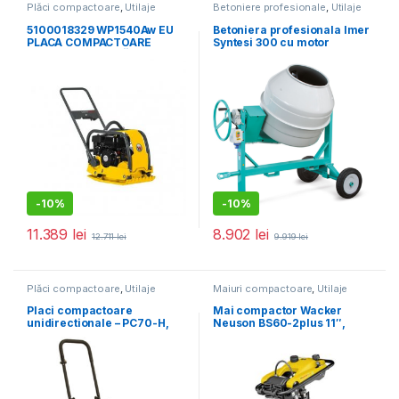
Plăci compactoare
,
Utilaje
Betoniere profesionale
,
Utilaje
pentru construcții
pentru construcții
5100018329 WP1540Aw EU
Betoniera profesionala Imer
PLACA COMPACTOARE
Syntesi 300 cu motor
UNIDIRECȚIONALĂ, 92KG,
monofazat
15KN, HONDA GX160,
PORNIRE LA SFOARĂ CU
REZERVOR DE APA
-
10%
-
10%
11.389
lei
8.902
lei
12.711
lei
9.919
lei
Plăci compactoare
,
Utilaje
Maiuri compactoare
,
Utilaje
pentru construcții
pentru construcții
Placi compactoare
Mai compactor Wacker
unidirectionale – PC70-H,
Neuson BS60-2plus 11″,
11.5 kN, motor Honda,
motor 2T, forta de impact 18
benzina 5.5 cp, greutate 65
kN, greutate 66 kg
kg