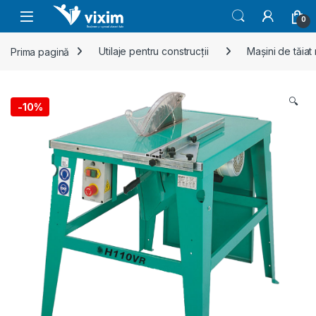
Skip to navigation
Skip to content
0
Prima pagină
Utilaje pentru construcții
Mașini de tăiat
🔍
-
10%