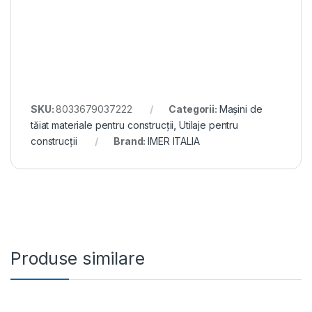
350 mm, adancime de taiere 0-110 mm
SKU:
8033679037222
Categorii:
Mașini de
tăiat materiale pentru construcții
,
Utilaje pentru
construcții
Brand:
IMER ITALIA
Produse similare