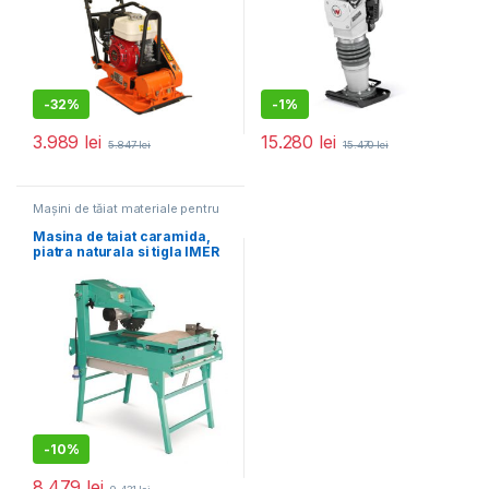
-
32%
-
1%
3.989
lei
15.280
lei
5.847
lei
15.470
lei
Mașini de tăiat materiale pentru
construcții
,
Utilaje pentru
construcții
Masina de taiat caramida,
piatra naturala si tigla IMER
– M400 SMART – disc
400mm inclus
-
10%
8.479
lei