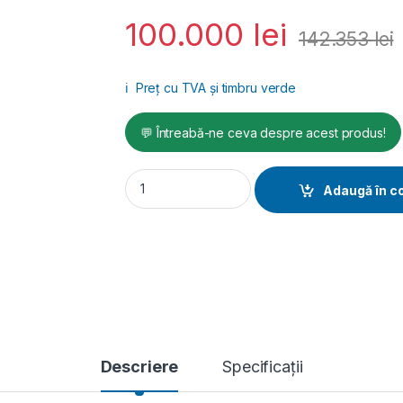
100.000
lei
142.353
lei
ℹ️
Preț cu TVA și timbru verde
💬 Întreabă-ne ceva despre acest produs!
Generator SCDE 250i- YCS-ATS, Putere max.
Adaugă în c
Descriere
Specificații