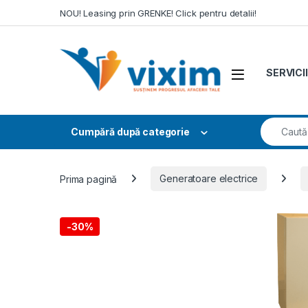
Skip to navigation
Skip to content
NOU! Leasing prin GRENKE! Click pentru detalii!
SERVICII
Search fo
Cumpără după categorie
Prima pagină
Generatoare electrice
-
30%