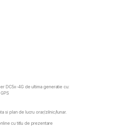
ler DC5x-4G de ultima generatie cu:
v GPS
ta si plan de lucru orar/zilnic/lunar.
nline cu titlu de prezentare