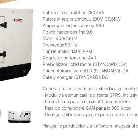
Putere maxima 400 V: 250 kVA
Putere in regim continuu 230V: 66,6kW
Amperaj in regim continuu: 360
Power factor cos fiφ: 0.8
Voltaj: 400/230 V
Frecventa: 50 Hz
Turatie motor: 1.500 RPM
Regulator de tensiune AVR
Preincalzitor lichid racire (STANDARD): DA
Panou Automatizare ATS (S TANDARD): DA
Batery charger (STANDARD): DA
Generatorul este configurat standard cu control
· Modul de comunicatii la distanta GPRS, inclusi
· Protectie cu parola maxim 40 de caractere
· Rata de comunicare CAN pana la 500 Kbps
· Configurabil inclusiv pentru pornire de la distan
*Imaginile produselor sunt afisate in magazinul o