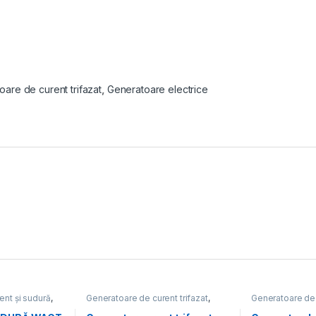
are de curent trifazat
,
Generatoare electrice
ent și sudură
,
Generatoare de curent trifazat
,
Generatoare de
ice
Generatoare electrice
Generatoare ele