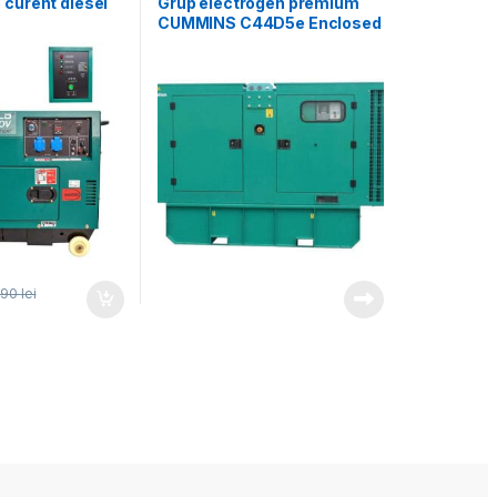
 curent diesel
Grup electrogen premium
CUMMINS C44D5e Enclosed
UROV, cu
– 44 kVA (insonorizat)
norizanta,
onofazat, 5.5
tizare
190
lei