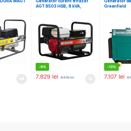
UDURĂ WAGT
Generator curent trifazat
Generator de
AGT 8503 HSB, 8 kVA,
Greenfield
motorizare HONDA GX390
LDG6500S_E
carcasa inso
stationar, m
kVA, automa
-
9%
-
13%
7.829
lei
7.107
lei
8.615
lei
8.