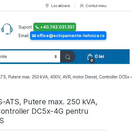
Localizare
Contul meu
Suport:
📞 +40.743.031.351
Email:
📧 office@echipamente-tehnice.ro
0
lei
0
S, Putere max. 250 kVA, 400V, AVR, motor Diesel, Controller DC5x-4
-ATS, Putere max. 250 kVA,
Controller DC5x-4G pentru
PS