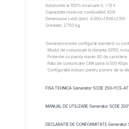
Autonomie la 100% incarcare h. ≈ 13 h
Capacitate rezervor combustibil: 420l
Dimensiune Lxlxh (mm): 4.000×1.800×2.150
Greutate: 2.750 kg
Generatorul este configurat standard cu cont
· Modul de comunicatii la distanta GPRS, incl
· Protectie cu parola maxim 40 de caractere
· Rata de comunicare CAN pana la 500 Kbps
· Configurabil inclusiv pentru pornire de la dis
FISA TEHNICA Generator SCDE 250i-YCS-AT
MANUAL DE UTILIZARE Generator SCDE 25
DECLARATIE DE CONFORMITATE Generator