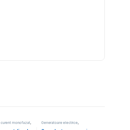
 curent monofazat
,
Generatoare electrice
,
ctrice
,
Promoții
Generatoare mari