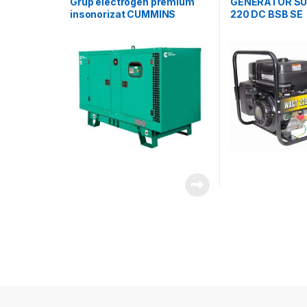
Grup electrogen premium
GENERATOR S
insonorizat CUMMINS
220 DC BSB SE
C33D5 Enclose – 33 kVA,
automatizare optionala