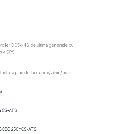
roller DC5x-4G de ultima generatie cu:
usiv GPS
tanta si plan de lucru orar/zilnic/lunar.
S
0YCS-ATS
 SCDE 250YCS-ATS