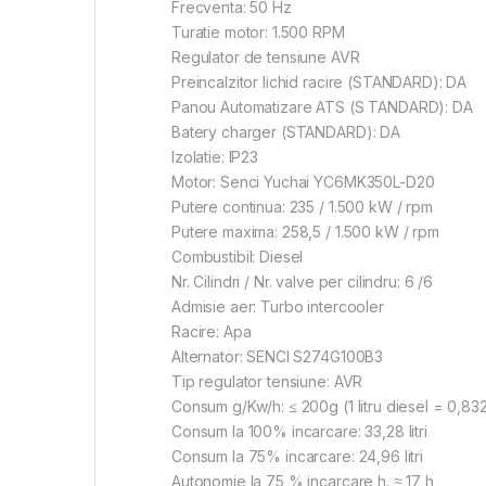
Frecventa: 50 Hz
Turatie motor: 1.500 RPM
Regulator de tensiune AVR
Preincalzitor lichid racire (STANDARD): DA
Panou Automatizare ATS (S TANDARD): DA
Batery charger (STANDARD): DA
Izolatie: IP23
Motor: Senci Yuchai YC6MK350L-D20
Putere continua: 235 / 1.500 kW / rpm
Putere maxima: 258,5 / 1.500 kW / rpm
Combustibil: Diesel
Nr. Cilindri / Nr. valve per cilindru: 6 /6
Admisie aer: Turbo intercooler
Racire: Apa
Alternator: SENCI S274G100B3
Tip regulator tensiune: AVR
Consum g/Kw/h: ≤ 200g (1 litru diesel = 0,83
Consum la 100% incarcare: 33,28 litri
Consum la 75% incarcare: 24,96 litri
Autonomie la 75 % incarcare h. ≈ 17 h