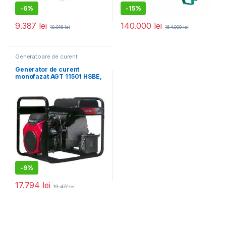
-
6%
-
15%
9.387
lei
140.000
lei
10.016
lei
164.000
lei
Generatoare de curent
monofazat
,
Generatoare
electrice
Generator de curent
monofazat AGT 11501 HSBE,
Honda GX630, Pmax 11 kVA,
rezervor 16 L, RCBO
-
9%
17.794
lei
19.477
lei