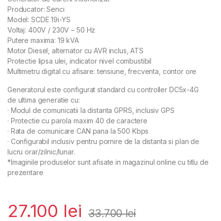
Producator: Senci
Model: SCDE 19i-YS
Voltaj: 400V / 230V – 50 Hz
Putere maxima: 19 kVA
Motor Diesel, alternator cu AVR inclus, ATS
Protectie lipsa ulei, indicator nivel combustibil
Multimetru digital cu afisare: tensiune, frecventa, contor ore
Generatorul este configurat standard cu controller DC5x-4G
de ultima generatie cu:
· Modul de comunicatii la distanta GPRS, inclusiv GPS
· Protectie cu parola maxim 40 de caractere
· Rata de comunicare CAN pana la 500 Kbps
· Configurabil inclusiv pentru pornire de la distanta si plan de
lucru orar/zilnic/lunar.
*Imaginile produselor sunt afisate in magazinul online cu titlu de
prezentare
27.100
lei
33.700
lei