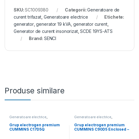
SKU:
SC1009380
Categorii:
Generatoare de
curent trifazat
,
Generatoare electrice
Etichete:
generator
,
generator 19 kVA
,
generator curent
,
Generator de curent insonorizat
,
SCDE 19YS-ATS
Brand:
SENCI
Produse similare
Generatoare electrice
,
Generatoare electrice
,
Generatoare mari
Generatoare mari
Grup electrogen premium
Grup electrogen premium
CUMMINS C17D5Q
CUMMINS C90D5 Enclosed –
Insonorizat – 16.5 kVA
90 kVA (insonorizat)