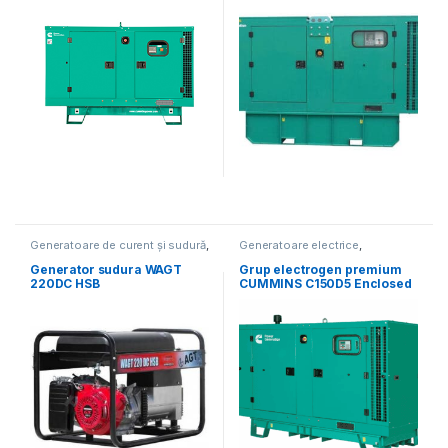
Generatoare de curent și sudură
,
Generatoare electrice
,
Generatoare electrice
Generatoare mari
Generator sudura WAGT
Grup electrogen premium
220DC HSB
CUMMINS C150D5 Enclosed
– 150 kVA (insonorizat)