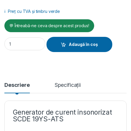
ℹ️
Preț cu TVA și timbru verde
💬 Întreabă-ne ceva despre acest produs!
Generator de curent insonorizat SCDE 19i-YS-ATS, Putere max
Adaugă în coș
Descriere
Specificații
Generator de curent insonorizat
SCDE 19YS-ATS