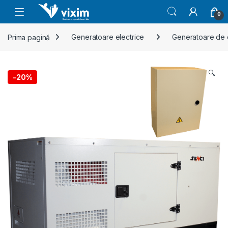
Skip to navigation
Skip to content
0
Prima pagină
Generatoare electrice
Generatoare de c
🔍
-
20%