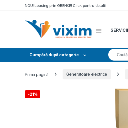
Skip to navigation
Skip to content
NOU! Leasing prin GRENKE! Click pentru detalii!
SERVICII
Search fo
Cumpără după categorie
Prima pagină
Generatoare electrice
-
21%