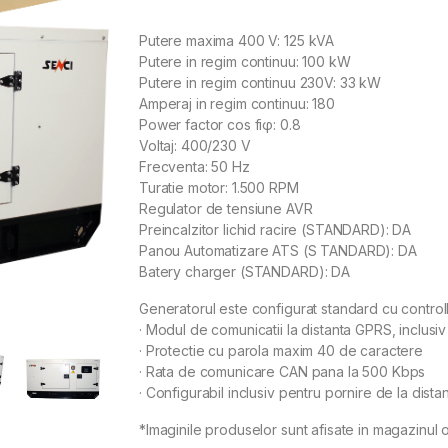
Putere maxima 400 V: 125 kVA
Putere in regim continuu: 100 kW
Putere in regim continuu 230V: 33 kW
Amperaj in regim continuu: 180
Power factor cos fiφ: 0.8
Voltaj: 400/230 V
Frecventa: 50 Hz
Turatie motor: 1.500 RPM
Regulator de tensiune AVR
Preincalzitor lichid racire (STANDARD): DA
Panou Automatizare ATS (S TANDARD): DA
Batery charger (STANDARD): DA
Generatorul este configurat standard cu control
· Modul de comunicatii la distanta GPRS, inclusi
· Protectie cu parola maxim 40 de caractere
· Rata de comunicare CAN pana la 500 Kbps
· Configurabil inclusiv pentru pornire de la distan
*Imaginile produselor sunt afisate in magazinul o