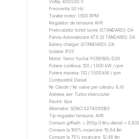
Voltaj: 400/230 V
Frecventa: 50 Hz
Turatie motor: 1.500 RPM
Regulator de tensiune AVR
Preincalzitor lichid racire (STANDARD): DA
Panou Automatizare ATS (S TANDARD): DA
Batery charger (STANDARD): DA
Izolatie: IP23
Motor: Senci Yuchai YC6B180L-D20
Putere continua: 120 / 1.500 kW / rpm
Putere maxima: 132 / 1.500 kW / rpm
Combustibil: Diesel
Nr. Cilindri / Nr. valve per cilindru: 6 /6
Admisie aer: Turbo intercooler
Racire: Apa
Alternator: SENCI S274G100B3
Tip regulator tensiune: AVR
Consum g/Kw/h: ≤ 200g (1 litru diesel = 0,83
Consum la 100% incarcare: 16,64 litri
Consum la 75% incarcare: 12,48 litri