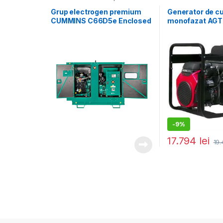
Generatoare mari
Generatoare electr
Grup electrogen premium
Generator de c
CUMMINS C66D5e Enclosed
monofazat AGT 
– 66 kVA (insonorizat)
Honda GX630, P
rezervor 16 L, 
-
9%
17.794
lei
19