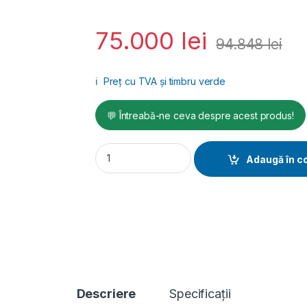
75.000
lei
94.848
lei
ℹ️
Preț cu TVA și timbru verde
💬 Întreabă-ne ceva despre acest produs!
Generator SCDE 125i-YCS-ATS, Putere max. 1
Adaugă în c
Descriere
Specificații