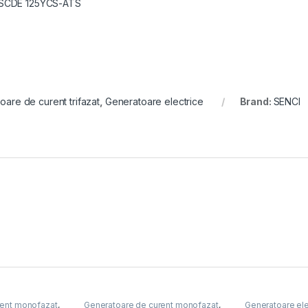
 SCDE 125YCS-ATS
oare de curent trifazat
,
Generatoare electrice
Brand:
SENCI
rent monofazat
,
Generatoare de curent monofazat
,
Generatoare ele