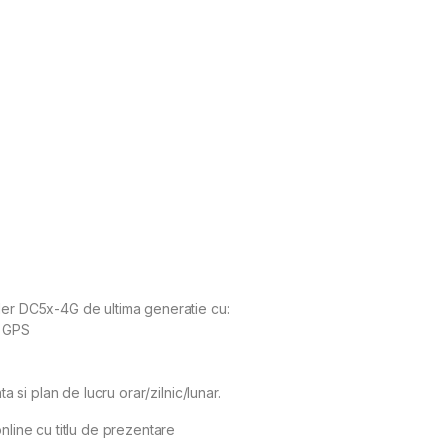
ler DC5x-4G de ultima generatie cu:
v GPS
ta si plan de lucru orar/zilnic/lunar.
nline cu titlu de prezentare