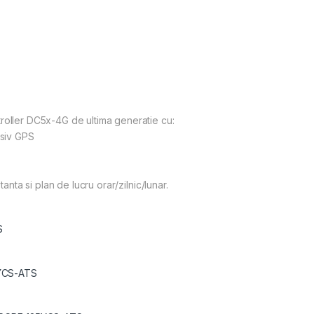
roller DC5x-4G de ultima generatie cu:
usiv GPS
tanta si plan de lucru orar/zilnic/lunar.
S
YCS-ATS