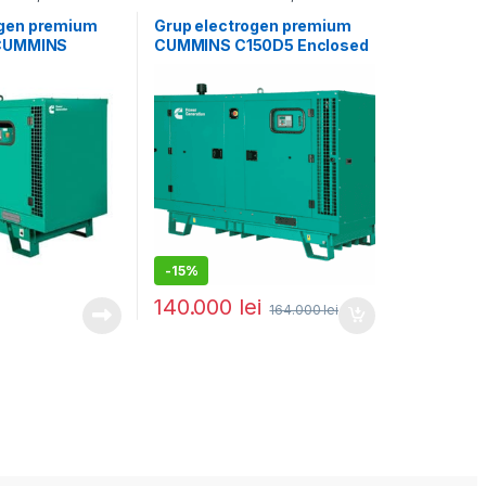
ri
Generatoare mari
ogen premium
Grup electrogen premium
 CUMMINS
CUMMINS C150D5 Enclosed
e – 33 kVA,
– 150 kVA (insonorizat)
 optionala
-
15%
140.000
lei
164.000
lei