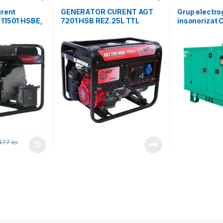
ice
Generatoare electrice
Generatoare ma
urent
GENERATOR CURENT AGT
Grup electr
11501 HSBE,
7201 HSB REZ.25L TTL
insonorizat
max 11 kVA,
C33D5 Enclos
RCBO
automatizare
.477
lei