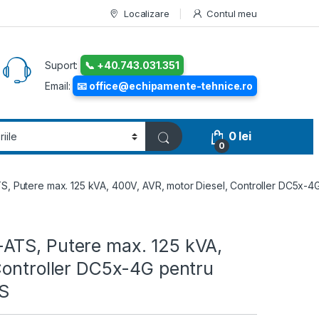
Localizare
Contul meu
Suport:
📞 +40.743.031.351
Email:
📧 office@echipamente-tehnice.ro
0
lei
0
, Putere max. 125 kVA, 400V, AVR, motor Diesel, Controller DC5x-4G 
ATS, Putere max. 125 kVA,
Controller DC5x-4G pentru
PS