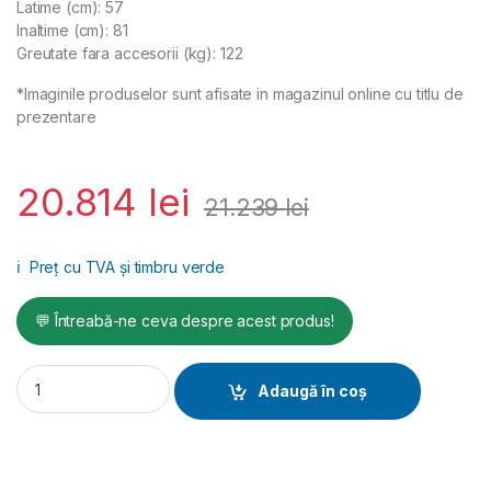
Latime (cm): 57
Inaltime (cm): 81
Greutate fara accesorii (kg): 122
*Imaginile produselor sunt afisate in magazinul online cu titlu de
prezentare
20.814
lei
21.239
lei
ℹ️
Preț cu TVA și timbru verde
💬 Întreabă-ne ceva despre acest produs!
Generator portabil GNH12501E cadru deschis Pmax 12kW/230V
Adaugă în coș