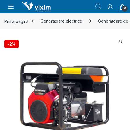
Skip to navigation
Skip to content
0
Prima pagină
Generatoare electrice
Generatoare de 
🔍
-
2%