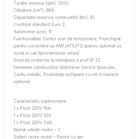
Turatie maxima (rpm): 3000
Cilindree (cm³): 688
Capacitate rezervor combustibil (litri): 45
Conform standard: Euro 2
Autonomie (ore): 11
Functionalitati: Contor orar de functionare, Preechipat
pentru conectare cu AMF/ATS/ITS (panou automat ca
sursa in caz lipsa tensiune retea)
Grad de protectie la intemperii si praf: IP 23
Elemente constructive distinctive: Senzor lipsa ulei,
Cadru metalic, Posibilitate echipare cu roti si manere
optional
Caracteristici suplimentare:
1 x Prize 230V 16A
1 x Prize 230V 32A
1 x Prize 230V 64A
Numar cilindri motor – 2
Sistem racire motor – Racire cu aer