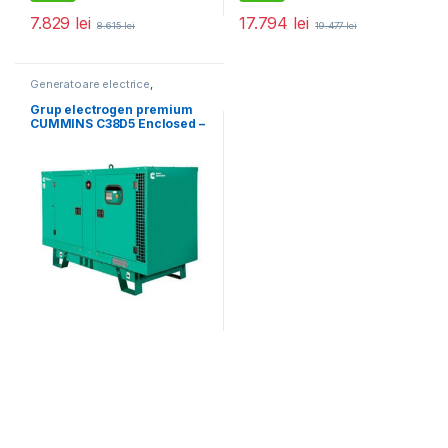
7.829
lei
17.794
lei
8.615
lei
19.477
lei
Generatoare electrice
,
Generatoare mari
Grup electrogen premium
CUMMINS C38D5 Enclosed –
38 kVA (insonorizat)