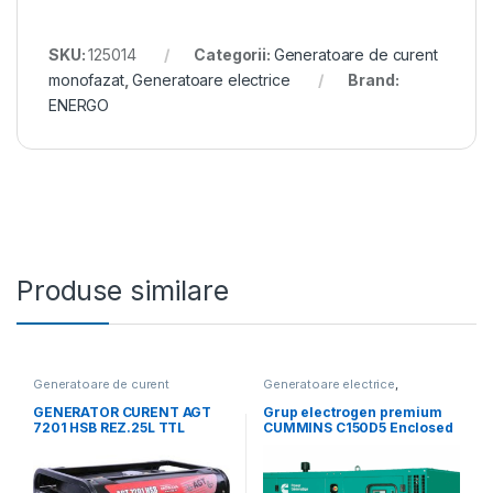
SKU:
125014
Categorii:
Generatoare de curent
monofazat
,
Generatoare electrice
Brand:
ENERGO
Produse similare
Generatoare de curent
Generatoare electrice
,
monofazat
,
Generatoare
Generatoare mari
electrice
GENERATOR CURENT AGT
Grup electrogen premium
7201 HSB REZ.25L TTL
CUMMINS C150D5 Enclosed
– 150 kVA (insonorizat)