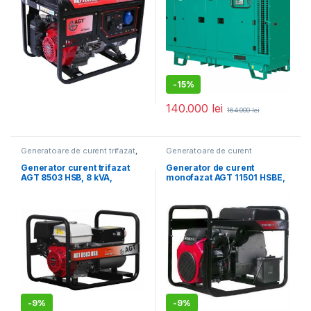
-
15%
140.000
lei
164.000
lei
Generatoare de curent trifazat
,
Generatoare de curent
Generatoare electrice
monofazat
,
Generatoare
electrice
Generator curent trifazat
Generator de curent
AGT 8503 HSB, 8 kVA,
monofazat AGT 11501 HSBE,
motorizare HONDA GX390
Honda GX630, Pmax 11 kVA,
rezervor 16 L, RCBO
-
9%
-
9%