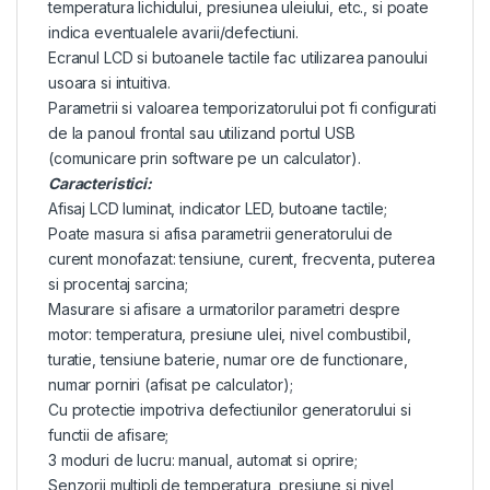
temperatura lichidului, presiunea uleiului, etc., si poate
indica eventualele avarii/defectiuni.
Ecranul LCD si butoanele tactile fac utilizarea panoului
usoara si intuitiva.
Parametrii si valoarea temporizatorului pot fi configurati
de la panoul frontal sau utilizand portul USB
(comunicare prin software pe un calculator).
Caracteristici:
Afisaj LCD luminat, indicator LED, butoane tactile;
Poate masura si afisa parametrii generatorului de
curent monofazat: tensiune, curent, frecventa, puterea
si procentaj sarcina;
Masurare si afisare a urmatorilor parametri despre
motor: temperatura, presiune ulei, nivel combustibil,
turatie, tensiune baterie, numar ore de functionare,
numar porniri (afisat pe calculator);
Cu protectie impotriva defectiunilor generatorului si
functii de afisare;
3 moduri de lucru: manual, automat si oprire;
Senzorii multipli de temperatura, presiune si nivel