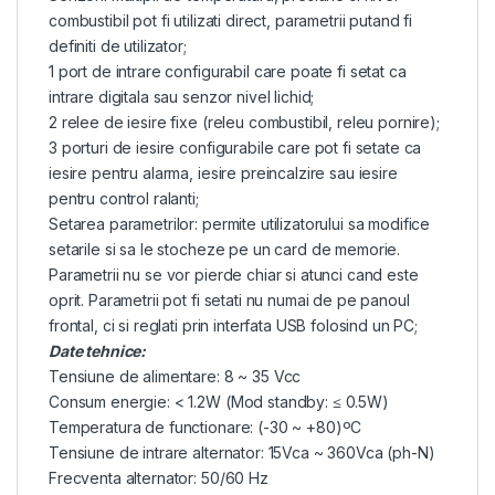
combustibil pot fi utilizati direct, parametrii putand fi
definiti de utilizator;
1 port de intrare configurabil care poate fi setat ca
intrare digitala sau senzor nivel lichid;
2 relee de iesire fixe (releu combustibil, releu pornire);
3 porturi de iesire configurabile care pot fi setate ca
iesire pentru alarma, iesire preincalzire sau iesire
pentru control ralanti;
Setarea parametrilor: permite utilizatorului sa modifice
setarile si sa le stocheze pe un card de memorie.
Parametrii nu se vor pierde chiar si atunci cand este
oprit. Parametrii pot fi setati nu numai de pe panoul
frontal, ci si reglati prin interfata USB folosind un PC;
Date tehnice:
Tensiune de alimentare: 8 ~ 35 Vcc
Consum energie: < 1.2W (Mod standby: ≤ 0.5W)
Temperatura de functionare: (-30 ~ +80)ºC
Tensiune de intrare alternator: 15Vca ~ 360Vca (ph-N)
Frecventa alternator: 50/60 Hz