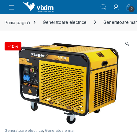
Skip to navigation
Skip to content
0
Prima pagină
Generatoare electrice
Generatoare mar
🔍
-
10%
Generatoare electrice
,
Generatoare mari