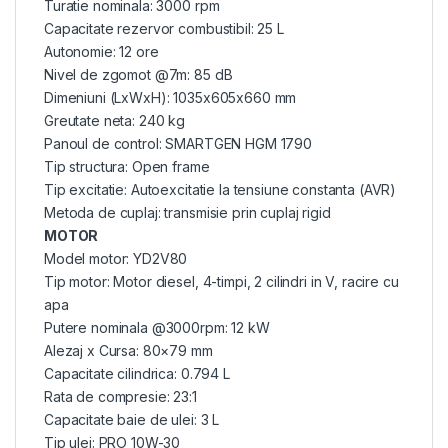
Turatie nominala: 3000 rpm
Capacitate rezervor combustibil: 25 L
Autonomie: 12 ore
Nivel de zgomot @7m: 85 dB
Dimeniuni (LxWxH): 1035x605x660 mm
Greutate neta: 240 kg
Panoul de control: SMARTGEN HGM 1790
Tip structura: Open frame
Tip excitatie: Autoexcitatie la tensiune constanta (AVR)
Metoda de cuplaj: transmisie prin cuplaj rigid
MOTOR
Model motor: YD2V80
Tip motor: Motor diesel, 4-timpi, 2 cilindri in V, racire cu
apa
Putere nominala @3000rpm: 12 kW
Alezaj x Cursa: 80×79 mm
Capacitate cilindrica: 0.794 L
Rata de compresie: 23:1
Capacitate baie de ulei: 3 L
Tip ulei: PRO 10W-30