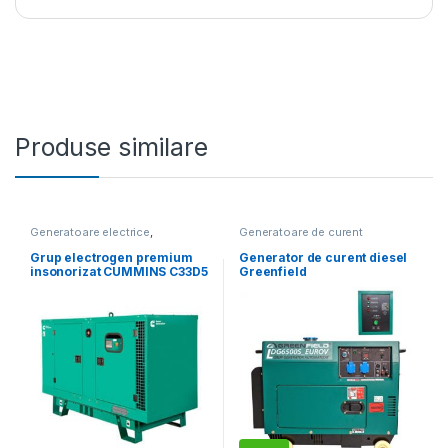
Produse similare
Generatoare electrice
,
Generatoare de curent
Generatoare mari
monofazat
,
Generatoare
electrice
,
Promoții
Grup electrogen premium
Generator de curent diesel
insonorizat CUMMINS C33D5
Greenfield
Enclose – 33 kVA,
LDG6500S_EUROV, cu
automatizare optionala
carcasa insonorizanta,
stationar, monofazat, 5.5
kVA, automatizare