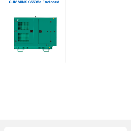
CUMMINS C55D5e Enclosed
– 55 kVA (insonorizat)