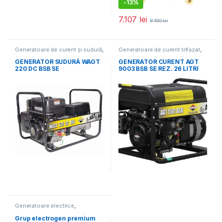
-
13%
7.107
lei
8.190
lei
Generatoare de curent și sudură
,
Generatoare de curent trifazat
,
Generatoare electrice
Generatoare electrice
GENERATOR SUDURĂ WAGT
GENERATOR CURENT AGT
220 DC BSB SE
9003 BSB SE REZ. 26 LITRI
Generatoare electrice
,
Generatoare mari
Grup electrogen premium