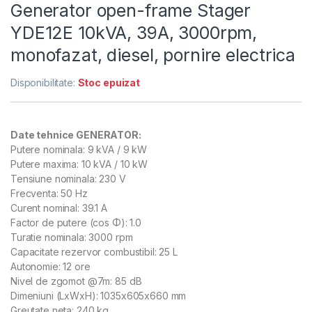
Generator open-frame Stager
YDE12E 10kVA, 39A, 3000rpm,
monofazat, diesel, pornire electrica
Disponibilitate:
Stoc epuizat
Date tehnice
GENERATOR:
Putere nominala: 9 kVA / 9 kW
Putere maxima: 10 kVA / 10 kW
Tensiune nominala: 230 V
Frecventa: 50 Hz
Curent nominal: 39.1 A
Factor de putere (cos Φ): 1.0
Turatie nominala: 3000 rpm
Capacitate rezervor combustibil: 25 L
Autonomie: 12 ore
Nivel de zgomot @7m: 85 dB
Dimeniuni (LxWxH): 1035x605x660 mm
Greutate neta: 240 kg