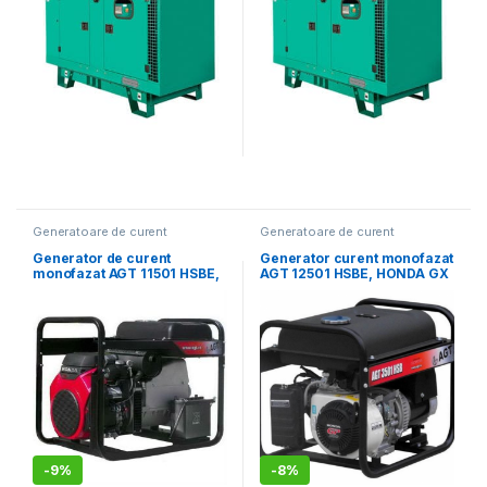
Generatoare de curent
Generatoare de curent
monofazat
,
Generatoare
monofazat
,
Generatoare
electrice
electrice
Generator de curent
Generator curent monofazat
monofazat AGT 11501 HSBE,
AGT 12501 HSBE, HONDA GX
Honda GX630, Pmax 11 kVA,
690, Pmax 12 kVA, rezervor
rezervor 16 L, RCBO
16 L
-
9%
-
8%