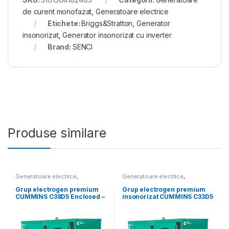
de curent monofazat
,
Generatoare electrice
Etichete:
Briggs&Stratton
,
Generator
insonorizat
,
Generator insonorizat cu inverter
Brand:
SENCI
Produse similare
Generatoare electrice
,
Generatoare electrice
,
Generatoare mari
Generatoare mari
Grup electrogen premium
Grup electrogen premium
CUMMINS C38D5 Enclosed –
insonorizat CUMMINS C33D5
38 kVA (insonorizat)
Enclose – 33 kVA,
automatizare optionala