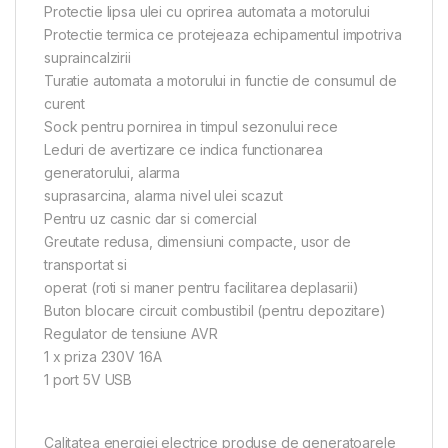
Protectie lipsa ulei cu oprirea automata a motorului
Protectie termica ce protejeaza echipamentul impotriva
supraincalzirii
Turatie automata a motorului in functie de consumul de
curent
Sock pentru pornirea in timpul sezonului rece
Leduri de avertizare ce indica functionarea
generatorului, alarma
suprasarcina, alarma nivel ulei scazut
Pentru uz casnic dar si comercial
Greutate redusa, dimensiuni compacte, usor de
transportat si
operat (roti si maner pentru facilitarea deplasarii)
Buton blocare circuit combustibil (pentru depozitare)
Regulator de tensiune AVR
1 x priza 230V 16A
1 port 5V USB
Calitatea energiei electrice produse de generatoarele