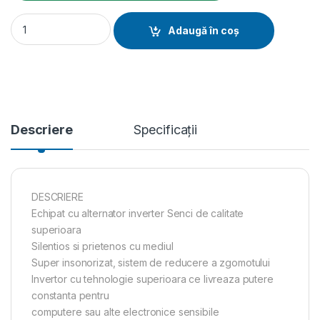
Generator inverter SC-8000i, Putere max. 7,5 kW, 230V, AVR 
Adaugă în coș
Descriere
Specificații
DESCRIERE
Echipat cu alternator inverter Senci de calitate
superioara
Silentios si prietenos cu mediul
Super insonorizat, sistem de reducere a zgomotului
Invertor cu tehnologie superioara ce livreaza putere
constanta pentru
computere sau alte electronice sensibile