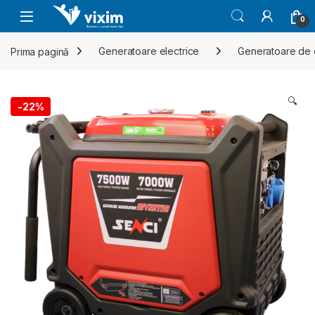
Skip to navigation
Skip to content
0
Prima pagină
Generatoare electrice
Generatoare de 
🔍
-
22%