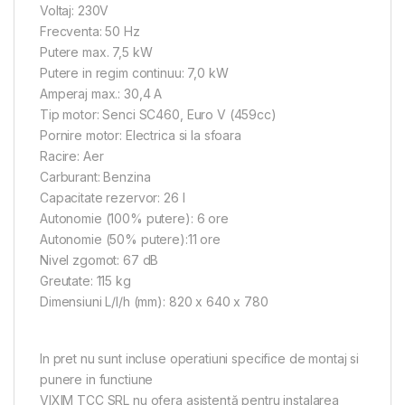
Voltaj: 230V
Frecventa: 50 Hz
Putere max. 7,5 kW
Putere in regim continuu: 7,0 kW
Amperaj max.: 30,4 A
Tip motor: Senci SC460, Euro V (459cc)
Pornire motor: Electrica si la sfoara
Racire: Aer
Carburant: Benzina
Capacitate rezervor: 26 l
Autonomie (100% putere): 6 ore
Autonomie (50% putere):11 ore
Nivel zgomot: 67 dB
Greutate: 115 kg
Dimensiuni L/l/h (mm): 820 x 640 x 780
In pret nu sunt incluse operatiuni specifice de montaj si
punere in functiune
VIXIM TCC SRL nu ofera asistență pentru instalarea