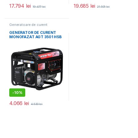
17.794
lei
19.685
lei
19.477
lei
21.501
lei
Generatoare de curent
monofazat
,
Generatoare
electrice
GENERATOR DE CURENT
MONOFAZAT AGT 3501 HSB
cu rezervor 16 L
-
10%
4.066
lei
4.530
lei