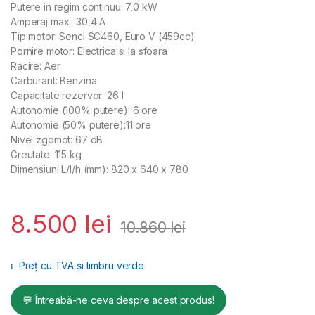
Putere in regim continuu: 7,0 kW
Amperaj max.: 30,4 A
Tip motor: Senci SC460, Euro V (459cc)
Pornire motor: Electrica si la sfoara
Racire: Aer
Carburant: Benzina
Capacitate rezervor: 26 l
Autonomie (100% putere): 6 ore
Autonomie (50% putere):11 ore
Nivel zgomot: 67 dB
Greutate: 115 kg
Dimensiuni L/l/h (mm): 820 x 640 x 780
8.500
lei
10.860
lei
ℹ️
Preț cu TVA și timbru verde
💬 Întreabă-ne ceva despre acest produs!