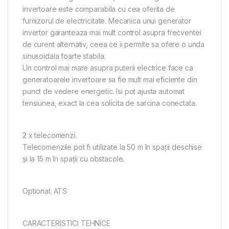
invertoare este comparabila cu cea oferita de
furnizorul de electricitate. Mecanica unui generator
invertor garanteaza mai mult control asupra frecventei
de curent alternativ, ceea ce ii permite sa ofere o unda
sinusoidala foarte stabila.
Un control mai mare asupra puterii electrice face ca
generatoarele invertoare sa fie mult mai eficiente din
punct de vedere energetic. Isi pot ajusta automat
tensiunea, exact la cea solicita de sarcina conectata.
2 x telecomenzi.
Telecomenzile pot fi utilizate la 50 m în spații deschise
și la 15 m în spații cu obstacole.
Optional: ATS
CARACTERISTICI TEHNICE