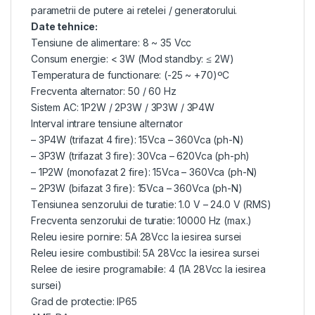
parametrii de putere ai retelei / generatorului.
Date tehnice:
Tensiune de alimentare: 8 ~ 35 Vcc
Consum energie: < 3W (Mod standby: ≤ 2W)
Temperatura de functionare: (-25 ~ +70)ºC
Frecventa alternator: 50 / 60 Hz
Sistem AC: 1P2W / 2P3W / 3P3W / 3P4W
Interval intrare tensiune alternator
– 3P4W (trifazat 4 fire): 15Vca – 360Vca (ph-N)
– 3P3W (trifazat 3 fire): 30Vca – 620Vca (ph-ph)
– 1P2W (monofazat 2 fire): 15Vca – 360Vca (ph-N)
– 2P3W (bifazat 3 fire): 15Vca – 360Vca (ph-N)
Tensiunea senzorului de turatie: 1.0 V – 24.0 V (RMS)
Frecventa senzorului de turatie: 10000 Hz (max.)
Releu iesire pornire: 5A 28Vcc la iesirea sursei
Releu iesire combustibil: 5A 28Vcc la iesirea sursei
Relee de iesire programabile: 4 (1A 28Vcc la iesirea
sursei)
Grad de protectie: IP65