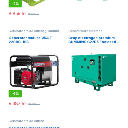
-
4%
8.859
lei
9.192
lei
Generatoare de curent și sudură
,
Generatoare electrice
,
Generatoare electrice
Generatoare mari
Generator sudura WAGT
Grup electrogen premium
220DC HSB
CUMMINS C22D5 Enclosed –
22 kVA (insonorizat)
-
6%
9.387
lei
10.016
lei
Generatoare de curent
monofazat
,
Generatoare
electrice