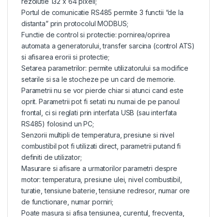
rezolutie 132 x 64 pixeli;
Portul de comunicatie RS485 permite 3 functii “de la
distanta” prin protocolul MODBUS;
Functie de control si protectie: pornirea/oprirea
automata a generatorului, transfer sarcina (control ATS)
si afisarea erorii si protectie;
Setarea parametrilor: permite utilizatorului sa modifice
setarile si sa le stocheze pe un card de memorie.
Parametrii nu se vor pierde chiar si atunci cand este
oprit. Parametrii pot fi setati nu numai de pe panoul
frontal, ci si reglati prin interfata USB (sau interfata
RS485) folosind un PC;
Senzorii multipli de temperatura, presiune si nivel
combustibil pot fi utilizati direct, parametrii putand fi
definiti de utilizator;
Masurare si afisare a urmatorilor parametri despre
motor: temperatura, presiune ulei, nivel combustibil,
turatie, tensiune baterie, tensiune redresor, numar ore
de functionare, numar porniri;
Poate masura si afisa tensiunea, curentul, frecventa,