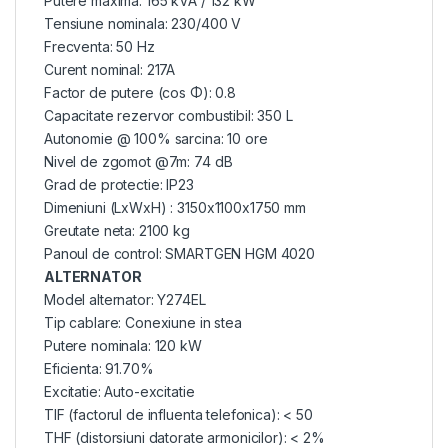
Putere maxima: 165 kVA / 132 kW
Tensiune nominala: 230/400 V
Frecventa: 50 Hz
Curent nominal: 217A
Factor de putere (cos Φ): 0.8
Capacitate rezervor combustibil: 350 L
Autonomie @ 100% sarcina: 10 ore
Nivel de zgomot @7m: 74 dB
Grad de protectie: IP23
Dimeniuni (LxWxH) : 3150x1100x1750 mm
Greutate neta: 2100 kg
Panoul de control: SMARTGEN HGM 4020
ALTERNATOR
Model alternator: Y274EL
Tip cablare: Conexiune in stea
Putere nominala: 120 kW
Eficienta: 91.70%
Excitatie: Auto-excitatie
TIF (factorul de influenta telefonica): < 50
THF (distorsiuni datorate armonicilor): < 2%