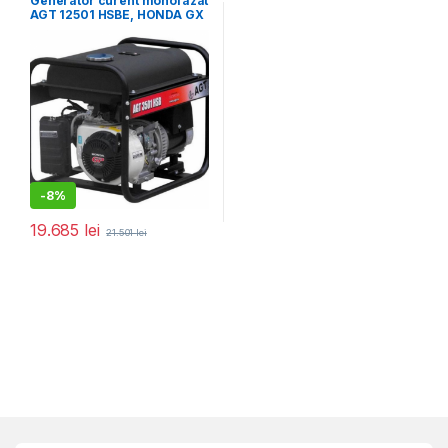
Generator curent monofazat
AGT 12501 HSBE, HONDA GX
690, Pmax 12 kVA, rezervor
16 L
-
8%
19.685
lei
21.501
lei