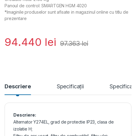
Panoul de control: SMARTGEN HGM 4020
*Imaginile produselor sunt afisate in magazinul online cu titlu de
prezentare
94.440
lei
97.363
lei
Descriere
Specificații
Specificat
Descriere:
Alternator Y274EL, grad de protectie IP23, clasa de
izolatie H;
Filtru de aer uscat, filtru de combustibil, filtru ulei;