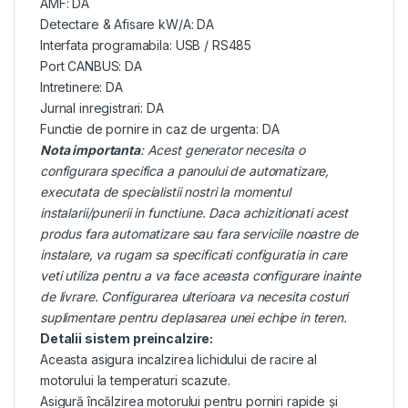
AMF: DA
Detectare & Afisare kW/A: DA
Interfata programabila: USB / RS485
Port CANBUS: DA
Intretinere: DA
Jurnal inregistrari: DA
Functie de pornire in caz de urgenta: DA
Nota importanta
: Acest generator necesita o
configurara specifica a panoului de automatizare,
executata de specialistii nostri la momentul
instalarii/punerii in functiune. Daca achizitionati acest
produs fara automatizare sau fara serviciile noastre de
instalare, va rugam sa specificati configuratia in care
veti utiliza pentru a va face aceasta configurare inainte
de livrare. Configurarea ulterioara va necesita costuri
suplimentare pentru deplasarea unei echipe in teren.
Detalii sistem preincalzire:
Aceasta asigura incalzirea lichidului de racire al
motorului la temperaturi scazute.
Asigură încălzirea motorului pentru porniri rapide și