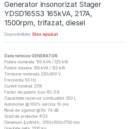
Generator insonorizat Stager
YDSD165S3 165kVA, 217A,
1500rpm, trifazat, diesel
Disponibilitate:
Stoc epuizat
Date tehnice
GENERATOR:
Putere nominala: 150 kVA / 120 kW
Putere maxima: 165 kVA / 132 kW
Tensiune nominala: 230/400 V
Frecventa: 50 Hz
Curent nominal: 217A
Factor de putere (cos Φ): 0.8
Capacitate rezervor combustibil: 350 L
Autonomie @ 100% sarcina: 10 ore
Nivel de zgomot @7m: 74 dB
Grad de protectie: IP23
Dimeniuni (LxWxH) : 3150x1100x1750 mm
Greutate neta: 2100 kg