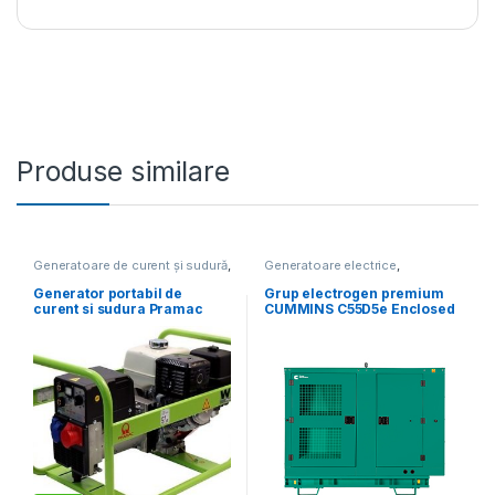
Produse similare
Generatoare de curent și sudură
,
Generatoare electrice
,
Generatoare electrice
Generatoare mari
Generator portabil de
Grup electrogen premium
curent si sudura Pramac
CUMMINS C55D5e Enclosed
W220, trifazat, 6.1 kVA,
– 55 kVA (insonorizat)
curent sudura 40-220 A