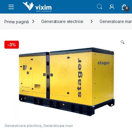
Skip to navigation
Skip to content
0
Prima pagină
Generatoare electrice
Generatoare mar
🔍
-
3%
Generatoare electrice
,
Generatoare mari