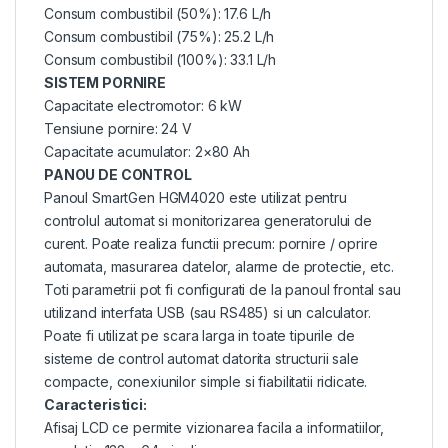
Consum combustibil (50%): 17.6 L/h
Consum combustibil (75%): 25.2 L/h
Consum combustibil (100%): 33.1 L/h
SISTEM PORNIRE
Capacitate electromotor: 6 kW
Tensiune pornire: 24 V
Capacitate acumulator: 2×80 Ah
PANOU DE CONTROL
Panoul SmartGen HGM4020 este utilizat pentru
controlul automat si monitorizarea generatorului de
curent. Poate realiza functii precum: pornire / oprire
automata, masurarea datelor, alarme de protectie, etc.
Toti parametrii pot fi configurati de la panoul frontal sau
utilizand interfata USB (sau RS485) si un calculator.
Poate fi utilizat pe scara larga in toate tipurile de
sisteme de control automat datorita structurii sale
compacte, conexiunilor simple si fiabilitatii ridicate.
Caracteristici:
Afisaj LCD ce permite vizionarea facila a informatiilor,