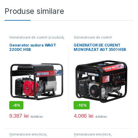
Produse similare
Generatoare de curent și sudură
,
Generatoare de curent
Generatoare electrice
monofazat
,
Generatoare
electrice
Generator sudura WAGT
GENERATOR DE CURENT
220DC HSB
MONOFAZAT AGT 3501 HSB
cu rezervor 16 L
-
6%
-
10%
9.387
lei
4.066
lei
10.016
lei
4.530
lei
Generatoare electrice
,
Generatoare electrice
,
Generatoare mari
Generatoare mari