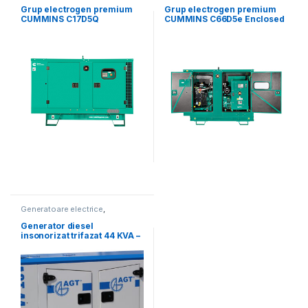
Grup electrogen premium
Grup electrogen premium
CUMMINS C17D5Q
CUMMINS C66D5e Enclosed
Insonorizat – 16.5 kVA
– 66 kVA (insonorizat)
Generatoare electrice
,
Generatoare mari
Generator diesel
insonorizat trifazat 44 KVA –
AGT 44 DSEA