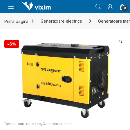
Skip to navigation
Skip to content
0
Prima pagină
Generatoare electrice
Generatoare mar
🔍
-
6%
Generatoare electrice
,
Generatoare mari