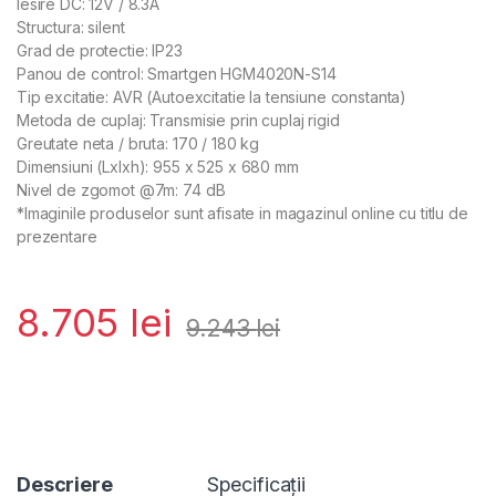
Iesire DC: 12V / 8.3A
Structura: silent
Grad de protectie: IP23
Panou de control: Smartgen HGM4020N-S14
Tip excitatie: AVR (Autoexcitatie la tensiune constanta)
Metoda de cuplaj: Transmisie prin cuplaj rigid
Greutate neta / bruta: 170 / 180 kg
Dimensiuni (Lxlxh): 955 x 525 x 680 mm
Nivel de zgomot @7m: 74 dB
*Imaginile produselor sunt afisate in magazinul online cu titlu de
prezentare
8.705
lei
9.243
lei
Descriere
Specificații