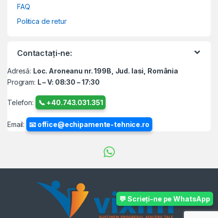
FAQ
Politica de retur
Contactați-ne:
Adresă:
Loc. Aroneanu nr. 199B, Jud. Iasi, România
Program:
L – V: 08:30 – 17:30
Telefon:
📞 +40.743.031.351
Email:
📧 office@echipamente-tehnice.ro
💬 Scrieți-ne pe WhatsApp