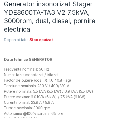
Generator insonorizat Stager
YDE8600TA-TA3 V2 7.5kVA,
3000rpm, dual, diesel, pornire
electrica
Disponibilitate:
Stoc epuizat
Date tehnice GENERATOR:
Frecventa nominala: 50 Hz
Numar faze: monofazat / trifazat
Factor de putere (cos Φ): 1.0 / 0.8 (lag)
Tensiune nominala: 230 V / 400/230 V
Putere nominala: 5.5 kVA (5.5 kW) / 6.9 kVA (5.5 kW)
Putere maxima: 6.0 kVA (6 kW) / 7.5 kVA (6 kW)
Curent nominal: 23.9 A / 9.9 A
Turatie nominala: 3000 rpm
Autonomie @100% sarcina: 6.5 ore