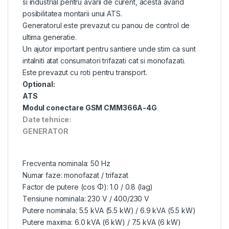
si industrial pentru avarii de curent, acesta avand
posibilitatea montarii unui ATS.
Generatorul este prevazut cu panou de control de
ultima generatie.
Un ajutor important pentru santiere unde stim ca sunt
intalniti atat consumatori trifazati cat si monofazati.
Este prevazut cu roti pentru transport.
Optional:
ATS
Modul conectare GSM CMM366A-4G
Date tehnice:
GENERATOR
Frecventa nominala: 50 Hz
Numar faze: monofazat / trifazat
Factor de putere (cos Φ): 1.0 / 0.8 (lag)
Tensiune nominala: 230 V / 400/230 V
Putere nominala: 5.5 kVA (5.5 kW) / 6.9 kVA (5.5 kW)
Putere maxima: 6.0 kVA (6 kW) / 7.5 kVA (6 kW)