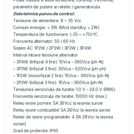
parametrii de putere ai retelei / generatorului.
Date tehnice panou de control:
Tensiune de alimentare: 8 ~ 35 Vcc
Consum energie: < 3W (Mod standby: ≤ 2W)
Temperatura de functionare: (-25 ~ +70)ºC
Frecventa alternator: 50 / 60 Hz
Sistem AC: 1P2W / 2P3W / 3P3W / 3P4W
Interval intrare tensiune alternator
– 3P4W (trifazat 4 fire): 15Vca – 360Vca (ph-N)
– 3P3W (trifazat 3 fire): 30Vca – 620Vca (ph-ph)
– 1P2W (monofazat 2 fire): 15Vca – 360Vca (ph-N)
– 2P3W (bifazat 3 fire): 15Vca – 360Vca (ph-N)
Tensiunea senzorului de turatie: 1.0 V – 24.0 V (RMS)
Frecventa senzorului de turatie: 10000 Hz (max.)
Releu iesire pornire: 5A 28Vcc la iesirea sursei
Releu iesire combustibil: 5A 28Vcc la iesirea sursei
Relee de iesire programabile: 4 (1A 28Vcc la iesirea
sursei)
Grad de protectie: IP65