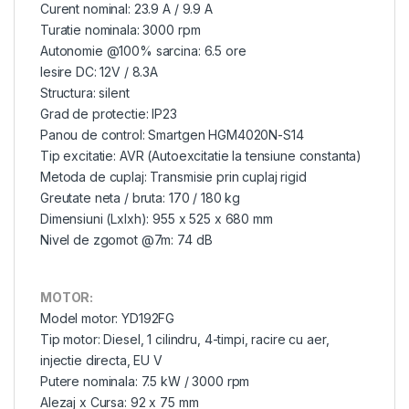
Curent nominal: 23.9 A / 9.9 A
Turatie nominala: 3000 rpm
Autonomie @100% sarcina: 6.5 ore
Iesire DC: 12V / 8.3A
Structura: silent
Grad de protectie: IP23
Panou de control: Smartgen HGM4020N-S14
Tip excitatie: AVR (Autoexcitatie la tensiune constanta)
Metoda de cuplaj: Transmisie prin cuplaj rigid
Greutate neta / bruta: 170 / 180 kg
Dimensiuni (Lxlxh): 955 x 525 x 680 mm
Nivel de zgomot @7m: 74 dB
MOTOR:
Model motor: YD192FG
Tip motor: Diesel, 1 cilindru, 4-timpi, racire cu aer,
injectie directa, EU V
Putere nominala: 7.5 kW / 3000 rpm
Alezaj x Cursa: 92 x 75 mm