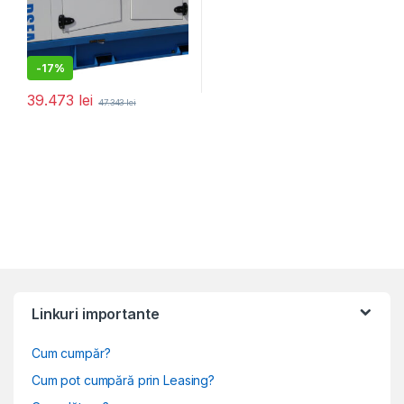
-
17%
39.473
lei
47.343
lei
Linkuri importante
Cum cumpăr?
Cum pot cumpără prin Leasing?