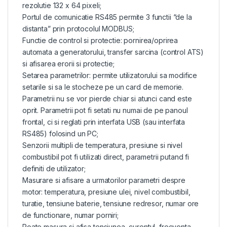
rezolutie 132 x 64 pixeli;
Portul de comunicatie RS485 permite 3 functii “de la
distanta” prin protocolul MODBUS;
Functie de control si protectie: pornirea/oprirea
automata a generatorului, transfer sarcina (control ATS)
si afisarea erorii si protectie;
Setarea parametrilor: permite utilizatorului sa modifice
setarile si sa le stocheze pe un card de memorie.
Parametrii nu se vor pierde chiar si atunci cand este
oprit. Parametrii pot fi setati nu numai de pe panoul
frontal, ci si reglati prin interfata USB (sau interfata
RS485) folosind un PC;
Senzorii multipli de temperatura, presiune si nivel
combustibil pot fi utilizati direct, parametrii putand fi
definiti de utilizator;
Masurare si afisare a urmatorilor parametri despre
motor: temperatura, presiune ulei, nivel combustibil,
turatie, tensiune baterie, tensiune redresor, numar ore
de functionare, numar porniri;
Poate masura si afisa tensiunea, curentul, frecventa,