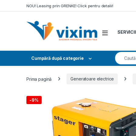
Skip to navigation
Skip to content
NOU! Leasing prin GRENKE! Click pentru detalii!
SERVICII
Search fo
Cumpără după categorie
Prima pagină
Generatoare electrice
-
9%