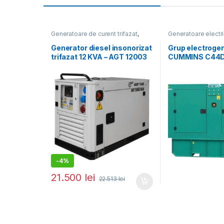
Generatoare de curent trifazat
,
Generatoare electr
Generatoare electrice
Generatoare mari
Generator diesel insonorizat
Grup electroge
trifazat 12 KVA – AGT 12003
CUMMINS C44D
DSEA (ATS optional)
– 44 kVA (insono
-
4%
21.500
lei
22.513
lei