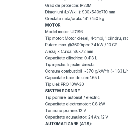
Grad de protectie: IP23M
Dimeniuni (LxWxH): 930x540x710 mm
Greutate neta/bruta: 141 / 150 kg
MOTOR
Model motor: UD186
Tip motor: Motor diesel, 4-timpi, 1 cilindru, ra
Putere max. @3600rpm: 7.4 kW / 10 CP
Alezaj x Cursa: 86×72 mm
Capacitate cilindrica: 0.418 L
Tip injectie: Injectie directa
Consum combustibil: ~370 g/kW*h (~ 1.83 L/
Capacitate baie de ulei: 1.65 L
Tip ulei: PRO 10W-30
SISTEM PORNIRE
Tip pornire: automat / electric
Capacitate electromotor: 0.8 kW
Tensiune pornire: 12 V
Capacitate acumulator: 24 Ah; 12 V
AUTOMATIZARE (ATS):