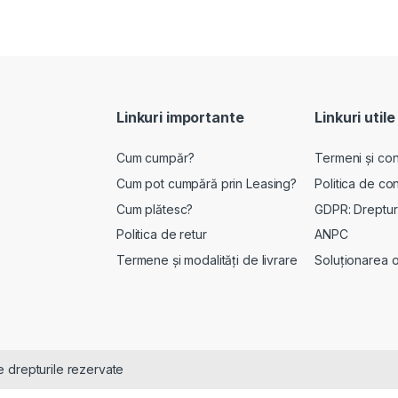
Linkuri importante
Linkuri utile
Cum cumpăr?
Termeni și cond
Cum pot cumpără prin Leasing?
Politica de con
Cum plătesc?
GDPR: Drepturi
Politica de retur
ANPC
Termene și modalități de livrare
Soluționarea onl
 drepturile rezervate