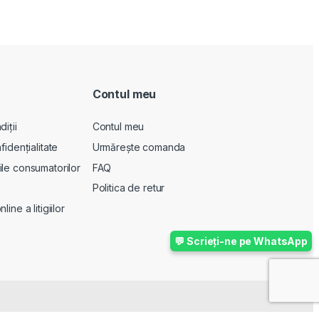
Contul meu
iții
Contul meu
fidențialitate
Urmărește comanda
le consumatorilor
FAQ
Politica de retur
ine a litigiilor
💬 Scrieți-ne pe WhatsApp