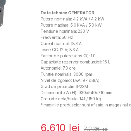
Date tehnice
GENERATOR:
Putere nominala: 4.2 kVA / 4.2 kW
Putere maxima: 5.0 kVA / 5.0 kW
Tensiune nominala: 230 V
Frecventa: 50 Hz
Curent nominal: 18.3 A
Iesire CC: 12 V; 8.3 A
Factor de putere (cos Φ): 1.0
Capacitate rezervor combustibil: 16 L
Autonomie: 7.3 ore
Turatie nominala: 3000 rpm
Nivel de zgomot LwA: 97 dB(A)
Grad de protectie: IP23M
Dimeniuni (LxWxH): 930x540x710 mm
Greutate neta/bruta: 141 / 150 kg
*Imaginile produselor sunt afisate in magazinul o
6.610
lei
7.236
lei