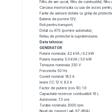
Filtru de aer uscat, filtru de combustibil, filtru u
Carcasa insonorizata cu usa de acces pentru i
Fante de aerisire dotate cu grilaj de protecti
Baterie de pornire 12V;
Roti pentru transport;
Dotat cu ATS (pornire automata);
Releu de protectie la supratensiune;
Date tehnice:
GENERATOR
Putere nominala: 4.2 kVA / 4.2 kW
Putere maxima: 5.0 kVA / 5.0 kW
Tensiune nominala: 230 V
Frecventa: 50 Hz
Curent nominal: 18.3 A
Iesire CC: 12 V; 8.3 A
Factor de putere (cos Φ): 1.0
Capacitate rezervor combustibil: 16 L
Autonomie: 7.3 ore
Turatie nominala: 3000 rpm
Nivel de zgomot LwA: 97 dB(A)