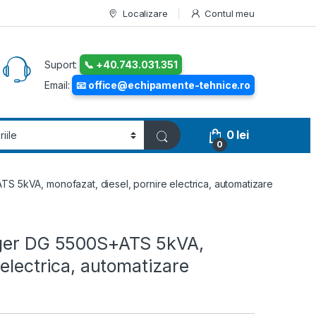
Localizare
Contul meu
Suport:
📞 +40.743.031.351
Email:
📧 office@echipamente-tehnice.ro
0
lei
0
S 5kVA, monofazat, diesel, pornire electrica, automatizare
ager DG 5500S+ATS 5kVA,
 electrica, automatizare