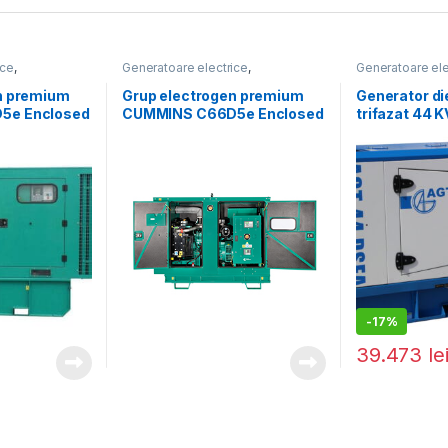
ice
,
Generatoare electrice
,
Generatoare ele
Generatoare mari
Generatoare ma
n premium
Grup electrogen premium
Generator di
5e Enclosed
CUMMINS C66D5e Enclosed
trifazat 44 
rizat)
– 66 kVA (insonorizat)
DSEA
-
17%
39.473
le