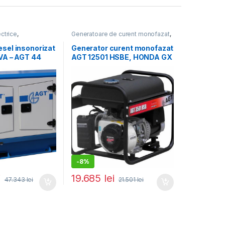
ctrice
,
Generatoare de curent monofazat
,
ri
Generatoare electrice
esel insonorizat
Generator curent monofazat
KVA – AGT 44
AGT 12501 HSBE, HONDA GX
690, Pmax 12 kVA, rezervor
16 L
-
8%
i
19.685
lei
47.343
lei
21.501
lei