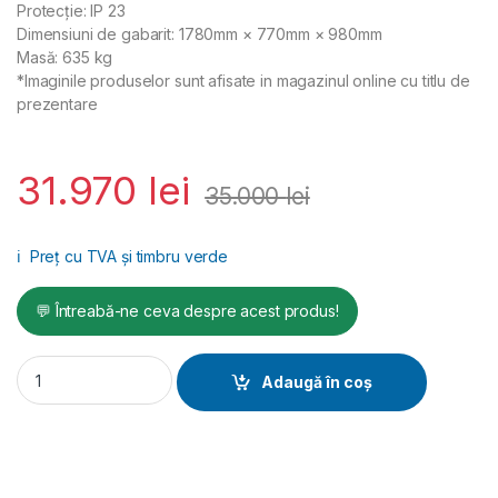
Protecţie: IP 23
Dimensiuni de gabarit: 1780mm × 770mm × 980mm
Masă: 635 kg
*Imaginile produselor sunt afisate in magazinul online cu titlu de
prezentare
31.970
lei
35.000
lei
ℹ️
Preț cu TVA și timbru verde
💬 Întreabă-ne ceva despre acest produs!
Generator diesel insonorizat trifazat 22 KVA - AGT22DSEAPTS
Adaugă în coș