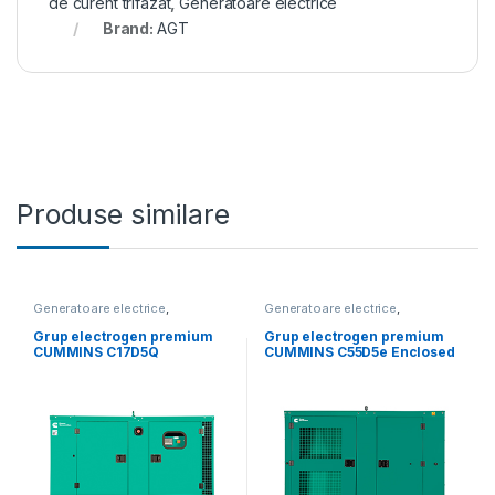
de curent trifazat
,
Generatoare electrice
Brand:
AGT
Produse similare
Generatoare electrice
,
Generatoare electrice
,
Generatoare mari
Generatoare mari
Grup electrogen premium
Grup electrogen premium
CUMMINS C17D5Q
CUMMINS C55D5e Enclosed
Insonorizat – 16.5 kVA
– 55 kVA (insonorizat)