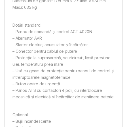
Dimensiuni de gabarit: 1780mm × 770mm × 980mm
Masă: 635 kg
Dotări standard:
– Panou de comandă și control AGT 4020N
– Alternator AVR
– Starter electric, acumulator şi încărcător
– Conector pentru cablul de putere
– Protecție la suprasarcină, scurtcircuit, lipsă presiune
ulei, temperatură prea mare
– Usă cu geam de protecție pentru panoul de control și
întreruptoarele magnetotermice
– Buton oprire de urgență
– Panou ATS cu contactori 4 poli, cu interblocare
mecanică și electrică si încărcător de mentinere baterie
Optional:
– Bujii incandescente