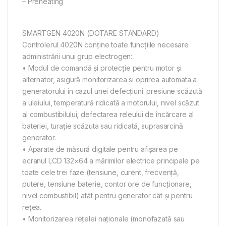
– Preheating
SMARTGEN 4020N (DOTARE STANDARD)
Controlerul 4020N conţine toate funcţiile necesare
administrării unui grup electrogen:
• Modul de comandă şi protecţie pentru motor şi
alternator, asigură monitorizarea si oprirea automata a
generatorului in cazul unei defecţiuni: presiune scăzută
a uleiului, temperatură ridicată a motorului, nivel scăzut
al combustibilului, defectarea releului de încărcare al
bateriei, turaţie scăzuta sau ridicată, suprasarcină
generator.
• Aparate de măsură digitale pentru afișarea pe
ecranul LCD 132×64 a mărimilor electrice principale pe
toate cele trei faze (tensiune, curent, frecvenţă,
putere, tensiune baterie, contor ore de funcţionare,
nivel combustibil) atât pentru generator cât şi pentru
reţea.
• Monitorizarea reţelei naţionale (monofazată sau