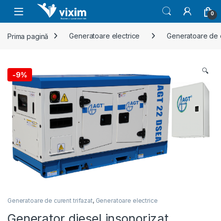
Skip to navigation
Skip to content
0
Prima pagină
Generatoare electrice
Generatoare de c
🔍
-
9%
Generatoare de curent trifazat
,
Generatoare electrice
Generator diesel insonorizat