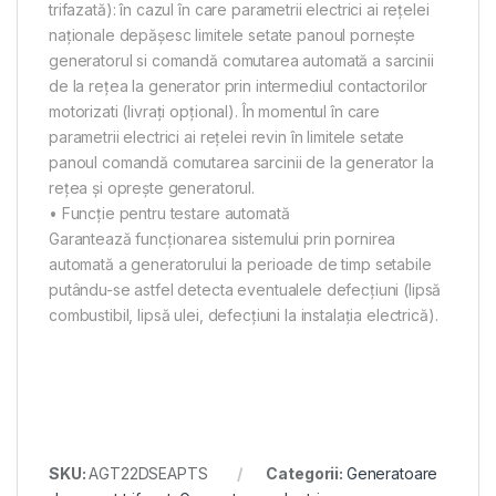
trifazată): în cazul în care parametrii electrici ai reţelei
naţionale depăşesc limitele setate panoul porneşte
generatorul si comandă comutarea automată a sarcinii
de la reţea la generator prin intermediul contactorilor
motorizati (livrați opțional). În momentul în care
parametrii electrici ai reţelei revin în limitele setate
panoul comandă comutarea sarcinii de la generator la
reţea şi oprește generatorul.
• Funcție pentru testare automată
Garantează funcționarea sistemului prin pornirea
automată a generatorului la perioade de timp setabile
putându-se astfel detecta eventualele defecțiuni (lipsă
combustibil, lipsă ulei, defecțiuni la instalația electrică).
SKU:
AGT22DSEAPTS
Categorii:
Generatoare