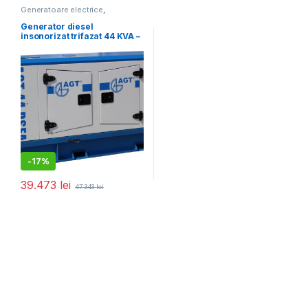
Generatoare electrice
,
Generatoare mari
Generator diesel
insonorizat trifazat 44 KVA –
AGT 44 DSEA
-
17%
39.473
lei
47.343
lei