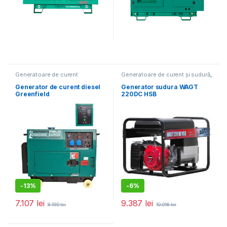
Generatoare de curent
Generatoare de curent și sudură
,
monofazat
,
Generatoare
Generatoare electrice
electrice
,
Promoții
Generator de curent diesel
Generator sudura WAGT
Greenfield
220DC HSB
LDG6500S_EUROV, cu
carcasa insonorizanta,
stationar, monofazat, 5.5
kVA, automatizare
-
13%
-
6%
7.107
lei
9.387
lei
8.190
lei
10.016
lei