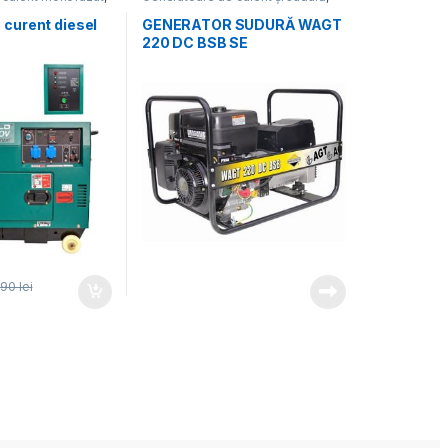
ctrice
,
Promoții
Generatoare electrice
 curent diesel
GENERATOR SUDURĂ WAGT
220 DC BSB SE
UROV, cu
norizanta,
onofazat, 5.5
tizare
190
lei