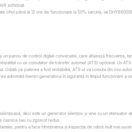
R sofisticat.
oate oferi până la 12 ore de funcționare la 50% sarcină, iar DHY8600SE
un panou de control digital convenabil, care afișează frecvența, tensi
tibil cu un comutator de transfer automat (ATS) opțional. Un ATS va 
ur. Odată ce puterea a fost restabilită, ATS-ul va comuta din nou autom
rirea automată mențin generatorul în siguranță în timpul funcționării și 
ențioasă, deci este un generator silențios și vine cu un atenuator d
le casnice sau cu zgomot redus.
amale, pentru a face întreținerea și inspecția de rutină mult mai ușoar