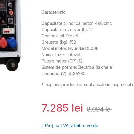
Caracteristici:
Capacitate cilindrica motor: 498 cmc
Capacitate rezervor (L): 12
Combustibil: Diesel
Greutate (kg): 152
Model motor: Hyundai D500E
Numar faze: Trifazat
Putere motor (CP): 12
Sistem de pornire: Electrica (la cheie)
Tensiune (V): 400/230
*Imaginile produselor sunt afisate in magazinul o
7.285
lei
8.094
lei
ℹ️
Preț cu TVA și timbru verde