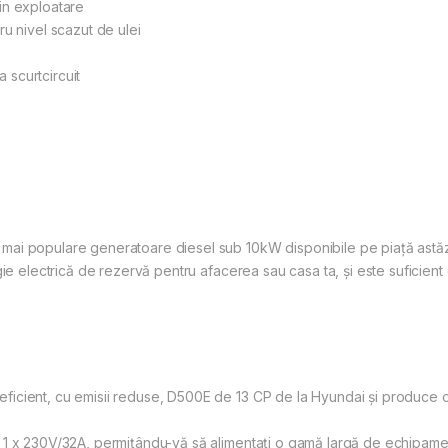
in exploatare
u nivel scazut de ulei
a scurtcircuit
ai populare generatoare diesel sub 10kW disponibile pe piață astăz
gie electrică de rezervă pentru afacerea sau casa ta, și este suficien
icient, cu emisii reduse, D500E de 13 CP de la Hyundai și produce 
 1 x 230V/32A, permițându-vă să alimentați o gamă largă de echipame