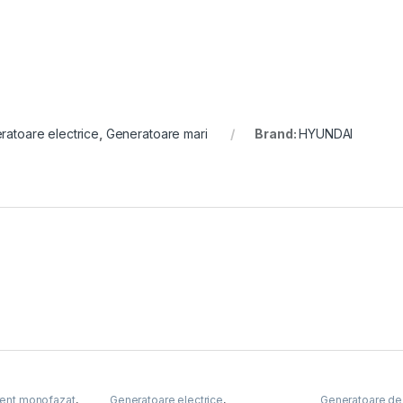
ratoare electrice
,
Generatoare mari
Brand:
HYUNDAI
rent monofazat
,
Generatoare electrice
,
Generatoare de