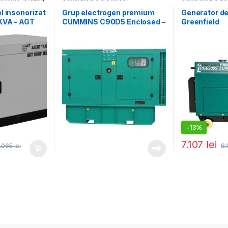
ice
Generatoare mari
Generatoare ele
l insonorizat
Grup electrogen premium
Generator de
KVA – AGT
CUMMINS C90D5 Enclosed –
Greenfield
S optional
90 kVA (insonorizat)
LDG6500S_E
carcasa inso
stationar, m
kVA, automa
-
13%
7.107
lei
.065
lei
8.