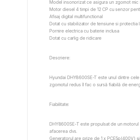
Model insonorizat ce asigura un zgomot mic 
Motor diesel 4 timpi de 12 CP cu senzor pentr
Afisaj digital multifunctional
Dotat cu stabilizator de tensiune si protectia l
Pornire electrica cu baterie inclusa
Dotat cu carlig de ridicare
Descriere:
Hyundai DHY8600SE-T este unul dintre cele m
zgomotul redus îl fac o sursă fiabilă de ener
Fiabilitate:
DHY8600SE-T este propulsat de un motorul ef
afacerea dvs.
Generatorul are prize de 1 x PCE5p(400V) și