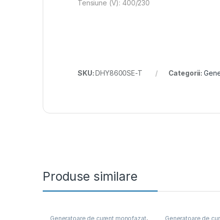
Tensiune (V): 400/230
SKU:
DHY8600SE-T
Categorii:
Gene
Produse similare
Generatoare de curent monofazat
,
Generatoare de cu