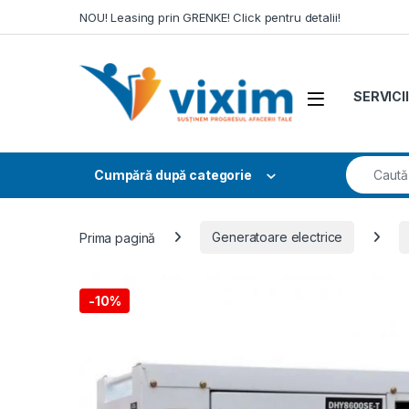
Skip to navigation
Skip to content
NOU! Leasing prin GRENKE! Click pentru detalii!
SERVICII
Search fo
Cumpără după categorie
Prima pagină
Generatoare electrice
-
10%