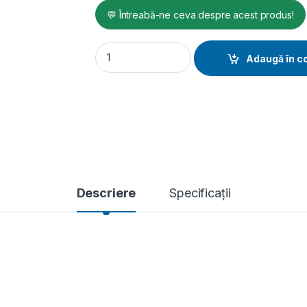
💬 Întreabă-ne ceva despre acest produs!
Generator de curent trifazat cu motor dies
Adaugă în c
Descriere
Specificații