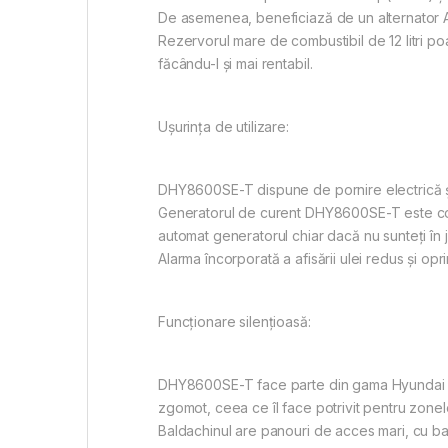
De asemenea, beneficiază de un alternator AV
Rezervorul mare de combustibil de 12 litri p
făcându-l și mai rentabil.
Ușurința de utilizare:
DHY8600SE-T dispune de pornire electrică și 
Generatorul de curent DHY8600SE-T este compa
automat generatorul chiar dacă nu sunteți în j
Alarma încorporată a afisării ulei redus și op
Funcționare silențioasă:
DHY8600SE-T face parte din gama Hyundai sil
zgomot, ceea ce îl face potrivit pentru zone
Baldachinul are panouri de acces mari, cu bal