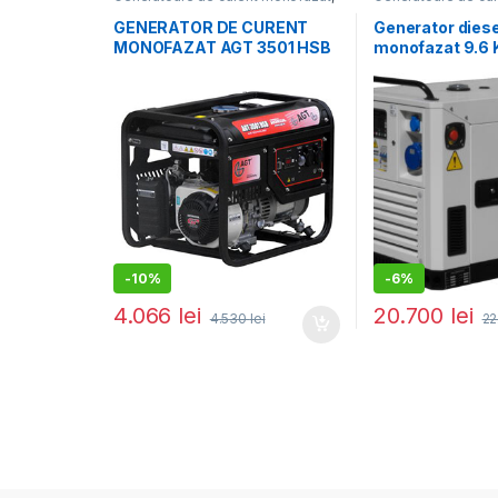
Generatoare electrice
Generatoare electr
GENERATOR DE CURENT
Generator diese
MONOFAZAT AGT 3501 HSB
monofazat 9.6 
cu rezervor 16 L
10001 DSEA, AT
-
10%
-
6%
4.066
lei
20.700
lei
4.530
lei
22