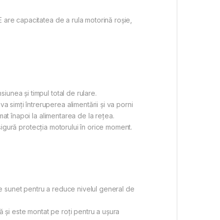
 are capacitatea de a rula motorină roșie,
unea și timpul total de rulare.
simți întreruperea alimentării și va porni
at înapoi la alimentarea de la rețea.
asigură protecția motorului în orice moment.
e sunet pentru a reduce nivelul general de
ă și este montat pe roți pentru a ușura