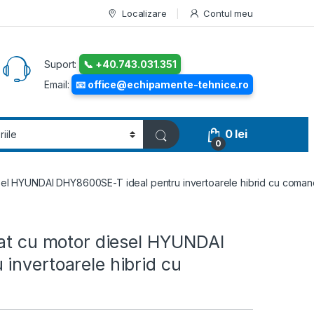
Localizare
Contul meu
Suport:
📞 +40.743.031.351
Email:
📧 office@echipamente-tehnice.ro
0
lei
0
esel HYUNDAI DHY8600SE-T ideal pentru invertoarele hibrid cu comand
zat cu motor diesel HYUNDAI
invertoarele hibrid cu