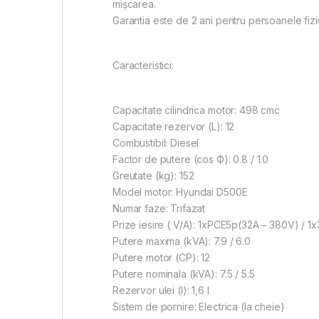
mișcarea.
Garantia este de 2 ani pentru persoanele fizi
Caracteristici:
Capacitate cilindrica motor: 498 cmc
Capacitate rezervor (L): 12
Combustibil: Diesel
Factor de putere (cos Ф): 0.8 / 1.0
Greutate (kg): 152
Model motor: Hyundai D500E
Numar faze: Trifazat
Prize iesire ( V/A): 1xPCE5p(32A – 380V) / 1
Putere maxima (kVA): 7.9 / 6.0
Putere motor (CP): 12
Putere nominala (kVA): 7.5 / 5.5
Rezervor ulei (l): 1,6 l
Sistem de pornire: Electrica (la cheie)