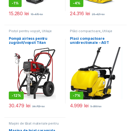
-
1%
-
4%
15.280
lei
24.316
lei
15.470
lei
25.421
lei
Pistol pentru vopsit
,
Utilaje
Plăci compactoare
,
Utilaje
pentru construcții
pentru construcții
Pompă airless pentru
Placi compactoare
zugrăvit/vopsit Titan
unidirectionale – AGT
Performance 1650E HR
PCL100 GX160 cu pad pt.
pavele, rezervor de apa si
roti ptr transport
-
12%
-
7%
30.479
lei
4.999
lei
34.709
lei
5.390
lei
Mașini de tăiat materiale pentru
construcții
,
Utilaje pentru
construcții
Masina de taiat caramida,