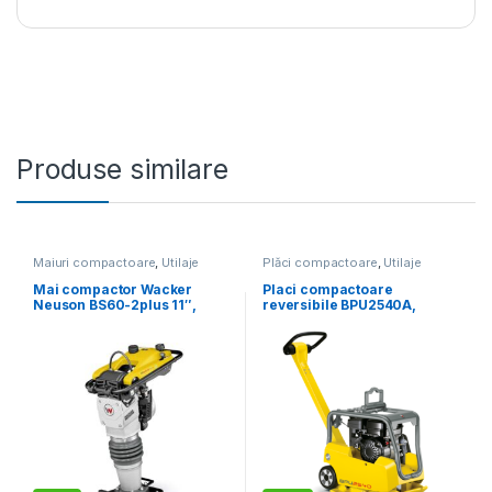
Produse similare
Maiuri compactoare
,
Utilaje
Plăci compactoare
,
Utilaje
pentru construcții
pentru construcții
Mai compactor Wacker
Placi compactoare
Neuson BS60-2plus 11″,
reversibile BPU2540A,
motor 2T, forta de impact 18
400X703MM,145KG,25KN,M
kN, greutate 66 kg
OTOR HONDA
GX160,PORNIRE LA SFOARA