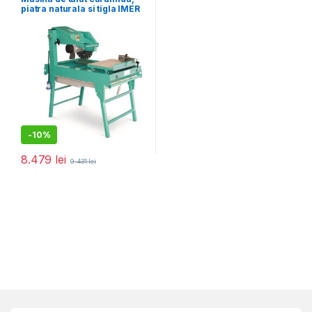
piatra naturala si tigla IMER
– M400 SMART – disc
400mm inclus
-
10%
8.479
lei
9.431
lei