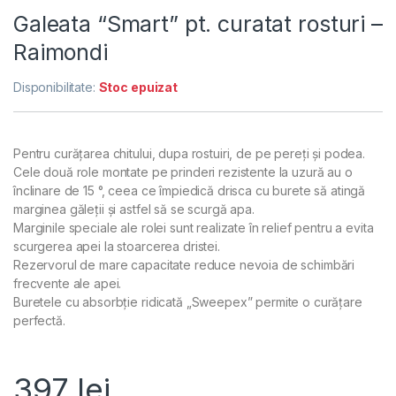
Galeata “Smart” pt. curatat rosturi –
Raimondi
Disponibilitate:
Stoc epuizat
Pentru curățarea chitului, dupa rostuiri, de pe pereți și podea.
Cele două role montate pe prinderi rezistente la uzură au o
înclinare de 15 °, ceea ce împiedică drisca cu burete să atingă
marginea găleții și astfel să se scurgă apa.
Marginile speciale ale rolei sunt realizate în relief pentru a evita
scurgerea apei la stoarcerea dristei.
Rezervorul de mare capacitate reduce nevoia de schimbări
frecvente ale apei.
Buretele cu absorbție ridicată „Sweepex” permite o curățare
perfectă.
397
lei