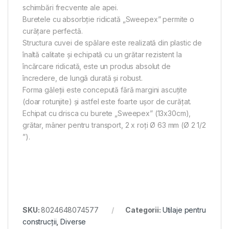
schimbări frecvente ale apei.
Buretele cu absorbție ridicată „Sweepex” permite o
curățare perfectă.
Structura cuvei de spălare este realizată din plastic de
înaltă calitate și echipată cu un grătar rezistent la
încărcare ridicată, este un produs absolut de
încredere, de lungă durată și robust.
Forma găleții este concepută fără margini ascuțite
(doar rotunjite) și astfel este foarte ușor de curățat.
Echipat cu drisca cu burete „Sweepex” (13x30cm),
grătar, mâner pentru transport, 2 x roți Ø 63 mm (Ø 2 1/2
”).
SKU:
8024648074577
Categorii:
Utilaje pentru
construcții
,
Diverse