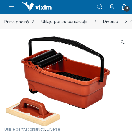
Skip to navigation
Skip to content
0
Prima pagină
Utilaje pentru construcții
Diverse
🔍
Utilaje pentru construcții
,
Diverse