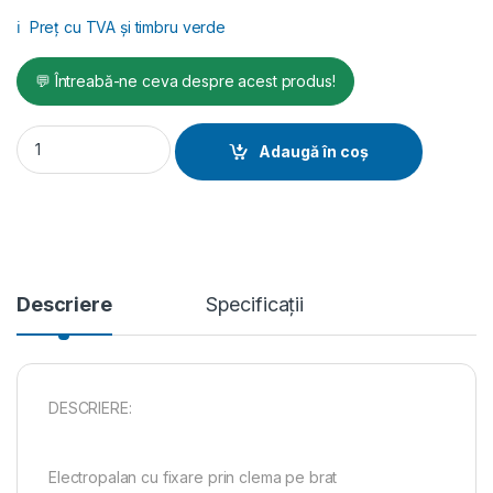
ℹ️
Preț cu TVA și timbru verde
💬 Întreabă-ne ceva despre acest produs!
Electropalan profesional 200 KG, 100 metri cablu - IORI-DM2
Adaugă în coș
Descriere
Specificații
DESCRIERE:
Electropalan cu fixare prin clema pe brat