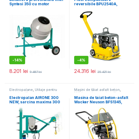
Syntesi 350 cu motor
reversibile BPU2540A,
monofazat
400X703MM,145KG,25KN,M
OTOR HONDA
GX160,PORNIRE LA SFOARA
-
14%
-
4%
8.201
lei
24.316
lei
9.487
lei
25.421
lei
Electropalane
,
Utilaje pentru
Mașini de tăiat asfalt beton
,
construcții
Utilaje pentru construcții
Electropalan AIRONE 300
Masina de taiat beton-asfalt
NEW, sarcina maxima 300
Wacker Neuson BFS1345,
kg, inaltime maxima 30 m,
motor termic 4T, 450 mm
motor 230V, 1.1 kW