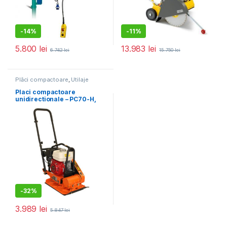
-
14%
-
11%
5.800
lei
13.983
lei
6.742
lei
15.750
lei
Plăci compactoare
,
Utilaje
pentru construcții
Placi compactoare
unidirectionale – PC70-H,
11.5 kN, motor Honda,
benzina 5.5 cp, greutate 65
kg
-
32%
3.989
lei
5.847
lei