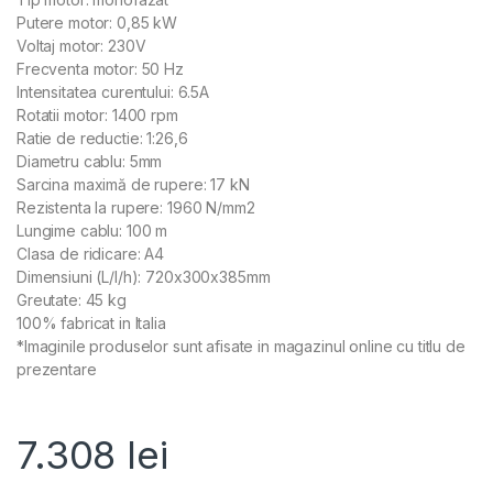
Putere motor: 0,85 kW
Voltaj motor: 230V
Frecventa motor: 50 Hz
Intensitatea curentului: 6.5A
Rotatii motor: 1400 rpm
Ratie de reductie: 1:26,6
Diametru cablu: 5mm
Sarcina maximă de rupere: 17 kN
Rezistenta la rupere: 1960 N/mm2
Lungime cablu: 100 m
Clasa de ridicare: A4
Dimensiuni (L/l/h): 720x300x385mm
Greutate: 45 kg
100% fabricat in Italia
*Imaginile produselor sunt afisate in magazinul online cu titlu de
prezentare
7.308
lei