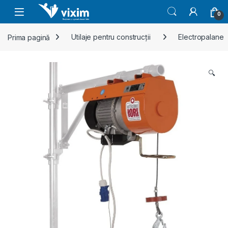
Skip to navigation
Skip to content
0
Prima pagină
Utilaje pentru construcții
Electropalane
🔍