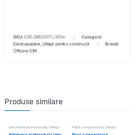
SKU:
IORI-DM200ITL-100m
Categorii:
Electropalane
,
Utilaje pentru construcții
Brand:
Officine IORI
Produse similare
Betoniere profesionale
,
Utilaje
Plăci compactoare
,
Utilaje
pentru construcții
pentru construcții
Betoniera profesionala Imer
Placi compactoare