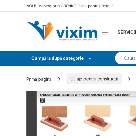
Skip to navigation
Skip to content
NOU! Leasing prin GRENKE! Click pentru detalii!
SERVICII
Search fo
Cumpără după categorie
Prima pagină
Utilaje pentru construcții