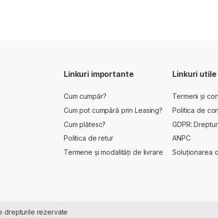
Linkuri importante
Linkuri utile
Cum cumpăr?
Termeni și cond
Cum pot cumpără prin Leasing?
Politica de con
Cum plătesc?
GDPR: Drepturi
Politica de retur
ANPC
Termene și modalități de livrare
Soluționarea onl
 drepturile rezervate