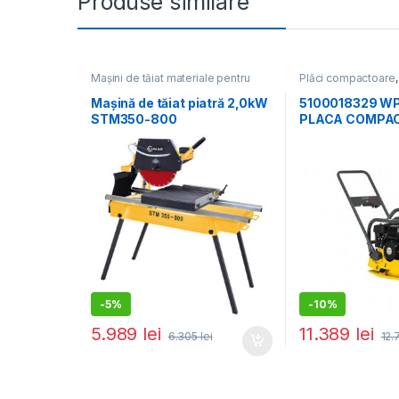
Produse similare
Mașini de tăiat materiale pentru
Plăci compactoare
construcții
,
Utilaje pentru construcții
construcții
Mașină de tăiat piatră 2,0kW
5100018329 W
STM350-800
PLACA COMPA
UNIDIRECȚIONA
15KN, HONDA G
PORNIRE LA SF
REZERVOR DE 
-
5%
-
10%
5.989
lei
11.389
lei
6.305
lei
12.