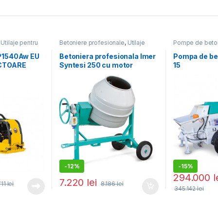
,
Utilaje pentru
Betoniere profesionale
,
Utilaje
Pompe de beto
pentru construcții
construcții
P1540Aw EU
Betoniera profesionala Imer
Pompa de b
CTOARE
Syntesi 250 cu motor
15
LĂ, 92KG,
monofazat
X160,
OARĂ CU
APA
-
12%
-
15%
294.000
l
7.220
lei
711
lei
8.186
lei
345.142
lei