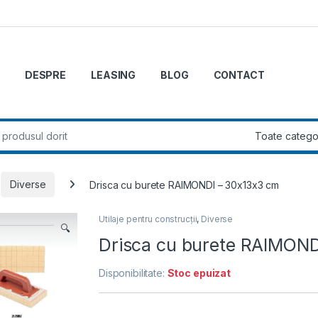
DESPRE
LEASING
BLOG
CONTACT
r:
Diverse
Drisca cu burete RAIMONDI – 30x13x3 cm
Utilaje pentru construcții
,
Diverse
🔍
Drisca cu burete RAIMOND
Disponibilitate:
Stoc epuizat