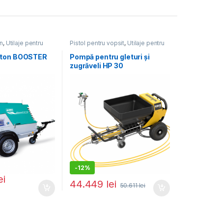
n
,
Utilaje pentru
Pistol pentru vopsit
,
Utilaje pentru
construcții
eton BOOSTER
Pompă pentru gleturi și
zugrăveli HP 30
-
12%
ei
44.449
lei
50.611
lei