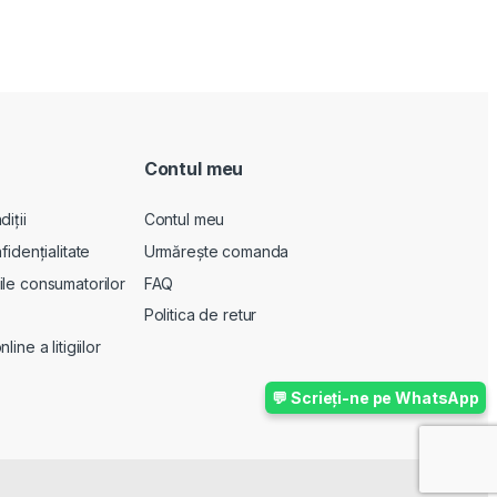
Contul meu
iții
Contul meu
fidențialitate
Urmărește comanda
le consumatorilor
FAQ
Politica de retur
ine a litigiilor
💬 Scrieți-ne pe WhatsApp