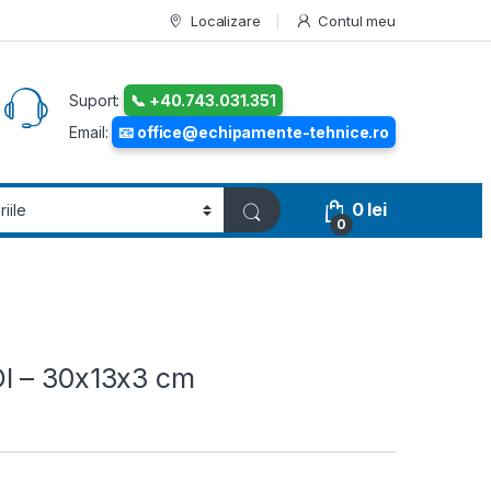
Localizare
Contul meu
Suport:
📞 +40.743.031.351
Email:
📧 office@echipamente-tehnice.ro
0
lei
0
I – 30x13x3 cm