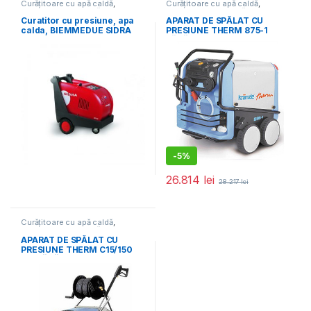
Curățitoare cu apă caldă
,
Curățitoare cu apă caldă
,
Echipamente de curățat
Echipamente de curățat
Curatitor cu presiune, apa
APARAT DE SPĂLAT CU
calda, BIEMMEDUE SIDRA
PRESIUNE THERM 875-1
150/15
FĂRĂ TAMBUR CU FURTUN
-
5%
26.814
lei
28.217
lei
Curățitoare cu apă caldă
,
Echipamente de curățat
APARAT DE SPĂLAT CU
PRESIUNE THERM C15/150
TR. FĂRĂ TAMBUR CU
FURTUN K414406