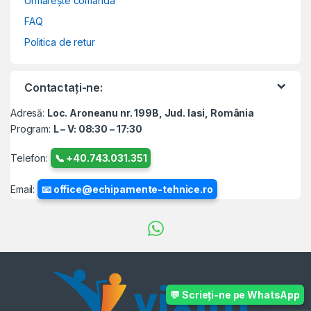
Urmărește comanda
FAQ
Politica de retur
Contactați-ne:
Adresă:
Loc. Aroneanu nr. 199B, Jud. Iasi, România
Program:
L – V: 08:30 – 17:30
Telefon:
📞 +40.743.031.351
Email:
📧 office@echipamente-tehnice.ro
💬 Scrieți-ne pe WhatsApp