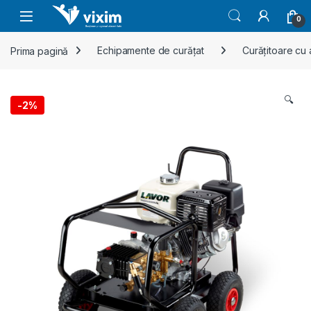
Skip to navigation
Skip to content
0
Prima pagină
Echipamente de curățat
Curățitoare cu
🔍
-
2%