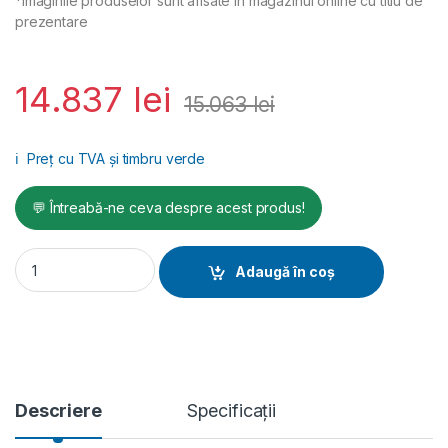
*Imaginile produselor sunt afisate in magazinul online cu titlu de
prezentare
14.837
lei
15.063
lei
ℹ️
Preț cu TVA și timbru verde
💬 Întreabă-ne ceva despre acest produs!
Curatitor cu presiune apa rece Honda/GX390-13 LAVOR quant
Adaugă în coș
Descriere
Specificații