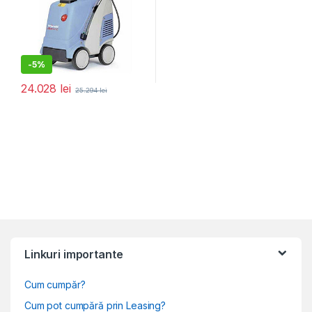
-
5%
24.028
lei
25.294
lei
Linkuri importante
Cum cumpăr?
Cum pot cumpără prin Leasing?