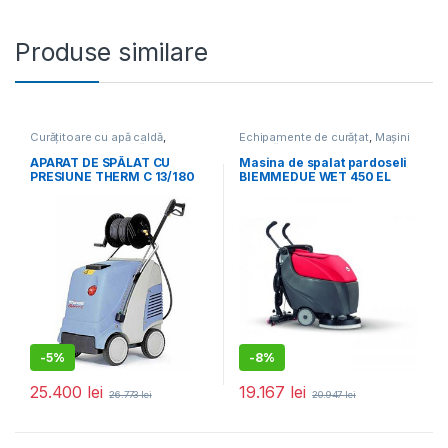
Produse similare
Curățitoare cu apă caldă
,
Echipamente de curățat
,
Mașini
Echipamente de curățat
de curățat pardoseli
APARAT DE SPĂLAT CU
Masina de spalat pardoseli
PRESIUNE THERM C 13/180
BIEMMEDUE WET 450 EL
CU TAMBUR CU FURTUN
K414417
-
5%
-
8%
25.400
lei
19.167
lei
26.773
lei
20.947
lei