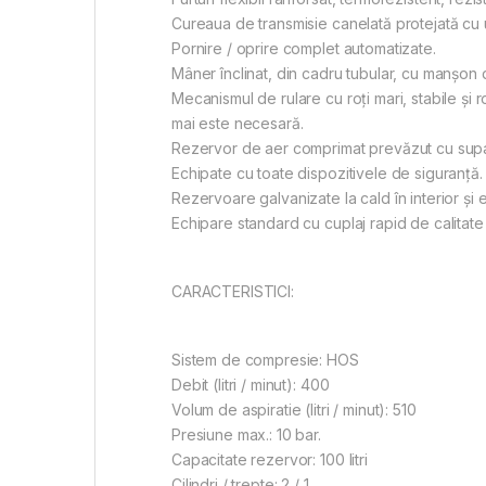
Cureaua de transmisie canelată protejată cu u
Pornire / oprire complet automatizate.
Mâner înclinat, din cadru tubular, cu manșon 
Mecanismul de rulare cu roți mari, stabile și 
mai este necesară.
Rezervor de aer comprimat prevăzut cu supap
Echipate cu toate dispozitivele de siguranță.
Rezervoare galvanizate la cald în interior și e
Echipare standard cu cuplaj rapid de calita
CARACTERISTICI:
Sistem de compresie: HOS
Debit (litri / minut): 400
Volum de aspiratie (litri / minut): 510
Presiune max.: 10 bar.
Capacitate rezervor: 100 litri
Cilindri / trepte: 2 / 1