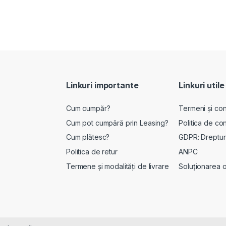
Linkuri importante
Linkuri utile
Cum cumpăr?
Termeni și cond
Cum pot cumpără prin Leasing?
Politica de con
Cum plătesc?
GDPR: Drepturi
Politica de retur
ANPC
Termene și modalități de livrare
Soluționarea onl