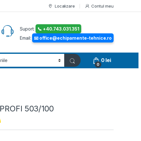
Localizare
Contul meu
Suport:
📞 +40.743.031.351
Email:
📧 office@echipamente-tehnice.ro
0
lei
0
RPROFI 503/100
i