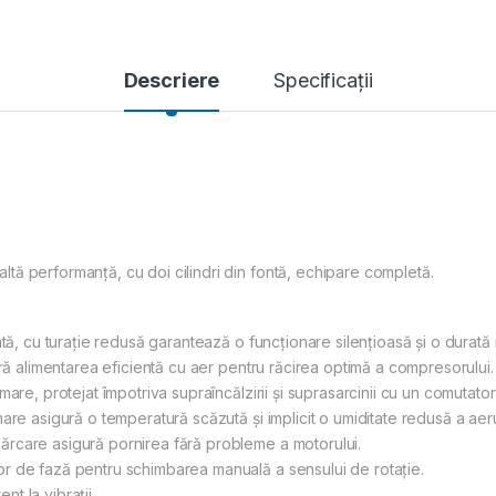
Descriere
Specificații
ă performanță, cu doi cilindri din fontă, echipare completă.
ntă, cu turație redusă garantează o funcționare silențioasă și o durat
ură alimentarea eficientă cu aer pentru răcirea optimă a compresorului.
are, protejat împotriva supraîncălzirii și suprasarcinii cu un comutator
re asigură o temperatură scăzută și implicit o umiditate redusă a aerul
rcare asigură pornirea fără probleme a motorului.
r de fază pentru schimbarea manuală a sensului de rotație.
nt la vibrații.