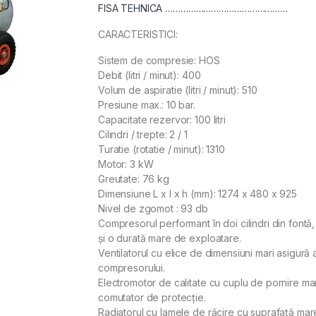
FISA TEHNICA …………………………………………
CARACTERISTICI:
Sistem de compresie: HOS
Debit (litri / minut): 400
Volum de aspiratie (litri / minut): 510
Presiune max.: 10 bar.
Capacitate rezervor: 100 litri
Cilindri / trepte: 2 / 1
Turatie (rotatie / minut): 1310
Motor: 3 kW
Greutate: 76 kg
Dimensiune L x l x h (mm): 1274 x 480 x 925
Nivel de zgomot : 93 db
Compresorul performant în doi cilindri din fontă
și o durată mare de exploatare.
Ventilatorul cu elice de dimensiuni mari asigură 
compresorului.
Electromotor de calitate cu cuplu de pornire mare
comutator de protecție.
Radiatorul cu lamele de răcire cu suprafață mare