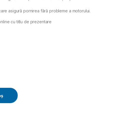
re asigură pornirea fără probleme a motorului.
nline cu titlu de prezentare
uantity
oș