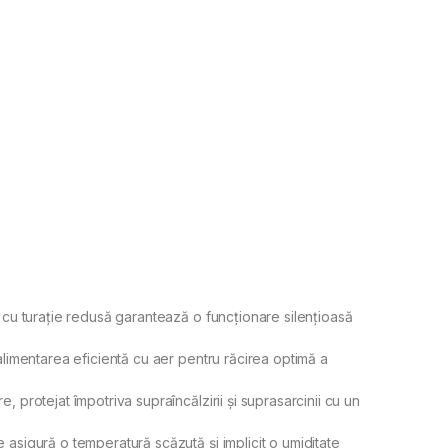
, cu turație redusă garantează o funcționare silențioasă
alimentarea eficientă cu aer pentru răcirea optimă a
, protejat împotriva supraîncălzirii și suprasarcinii cu un
 asigură o temperatură scăzută și implicit o umiditate