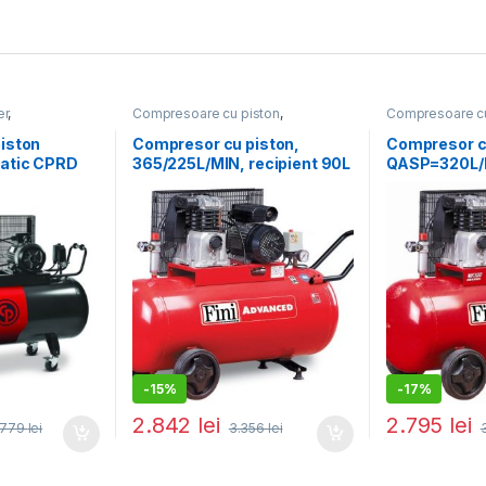
er
,
Compresoare cu piston
,
Compresoare cu
zate
Compresoare de aer
Compresoare d
iston
Compresor cu piston,
Compresor cu
atic CPRD
365/225L/MIN, recipient 90L
QASP=320L/
 Qasp = 653
MK103-90-3M
2.2KW, 230V
100-3M
-
15%
-
17%
2.842
lei
2.795
lei
.779
lei
3.356
lei