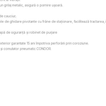
n grilaj metalic, asigură o pornire ușoară.
de cauciuc.
role de ghidare pivotante cu frâne de staționare, facilitează tractarea,
ă de siguranță și robinet de purjare
xterior garantate 15 ani împotriva perforării prin coroziune.
te și comutator pneumatic CONDOR.