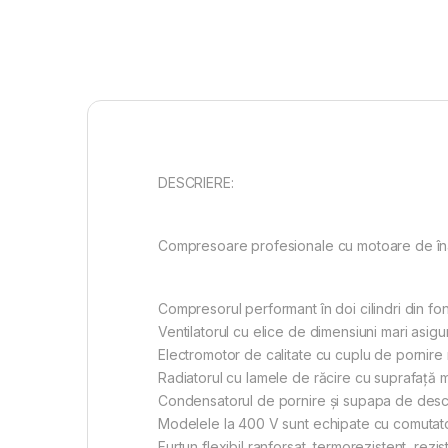
DESCRIERE:
Compresoare profesionale cu motoare de înalt
Compresorul performant în doi cilindri din fo
Ventilatorul cu elice de dimensiuni mari asig
Electromotor de calitate cu cuplu de pornire m
Radiatorul cu lamele de răcire cu suprafață ma
Condensatorul de pornire și supapa de descă
Modelele la 400 V sunt echipate cu comutato
Furtun flexibil ranforsat, termorezistent, reziste