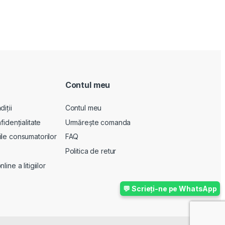
Contul meu
iții
Contul meu
fidențialitate
Urmărește comanda
le consumatorilor
FAQ
Politica de retur
ine a litigiilor
💬 Scrieți-ne pe WhatsApp