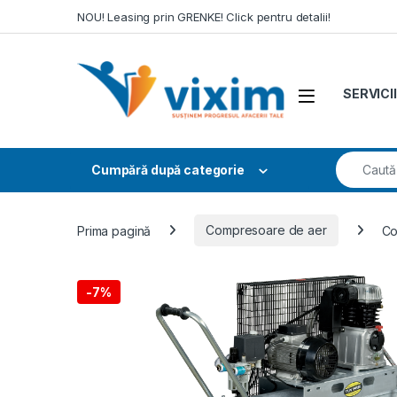
Skip to navigation
Skip to content
NOU! Leasing prin GRENKE! Click pentru detalii!
SERVICII
Search fo
Cumpără după categorie
Prima pagină
Compresoare de aer
Co
-
7%