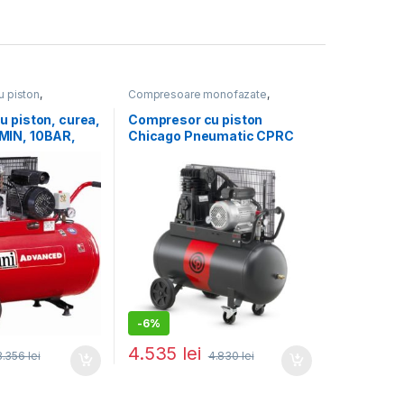
 piston
,
Compresoare monofazate
,
e aer
Compresoare de aer
 piston, curea,
Compresor cu piston
MIN, 10BAR,
Chicago Pneumatic CPRC
, 100L MK102-
390 NS12S MT, Qasp = 320
l/min, 10 Bar
-
6%
4.535
lei
3.356
lei
4.830
lei