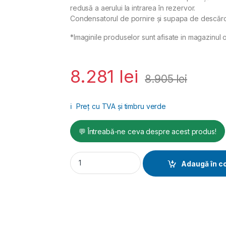
redusă a aerului la intrarea în rezervor.
Condensatorul de pornire și supapa de descărca
*Imaginile produselor sunt afisate in magazinul o
8.281
lei
8.905
lei
ℹ️
Preț cu TVA și timbru verde
💬 Întreabă-ne ceva despre acest produs!
Compresor profesional AIRPROFI 503/100 q
Adaugă în c