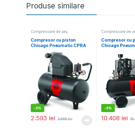
Produse similare
Compresoare de aer
,
Compresoare de a
Compresoare monofazate
Compresoare trifa
Compresor cu piston
Compresor cu p
Chicago Pneumatic CPRA
Chicago Pneum
100 MS30 MS, Qasp = 310
6270 NS39 MT,
l/min, 10 Bar, butelie 100 lL
l/min, 11 Bar
-
3%
-
3%
2.593
lei
10.408
lei
2.665
lei
10