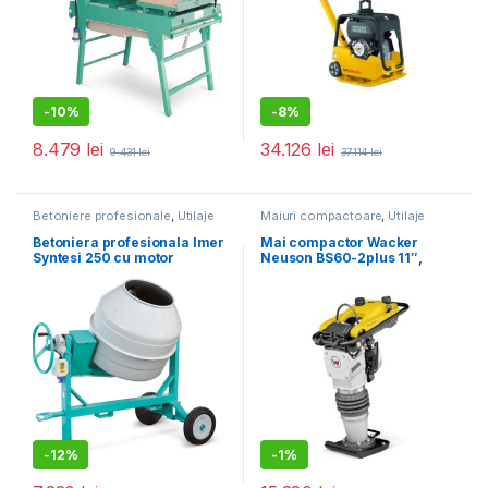
-
10%
-
8%
8.479
lei
34.126
lei
9.431
lei
37.114
lei
Betoniere profesionale
,
Utilaje
Maiuri compactoare
,
Utilaje
pentru construcții
pentru construcții
Betoniera profesionala Imer
Mai compactor Wacker
Syntesi 250 cu motor
Neuson BS60-2plus 11″,
monofazat
motor 2T, forta de impact 18
kN, greutate 66 kg
-
12%
-
1%