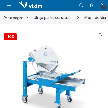
Skip to navigation
Skip to content
0
Prima pagină
Utilaje pentru construcții
Mașini de tăiat
🔍
-
10%