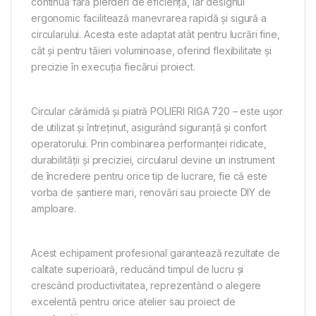
continuă fără pierderi de eficiență, iar designul
ergonomic facilitează manevrarea rapidă și sigură a
circularului. Acesta este adaptat atât pentru lucrări fine,
cât și pentru tăieri voluminoase, oferind flexibilitate și
precizie în execuția fiecărui proiect.
Circular cărămidă și piatră POLIERI RIGA 720 – este ușor
de utilizat și întreținut, asigurând siguranță și confort
operatorului. Prin combinarea performanței ridicate,
durabilității și preciziei, circularul devine un instrument
de încredere pentru orice tip de lucrare, fie că este
vorba de șantiere mari, renovări sau proiecte DIY de
amploare.
Acest echipament profesional garantează rezultate de
calitate superioară, reducând timpul de lucru și
crescând productivitatea, reprezentând o alegere
excelentă pentru orice atelier sau proiect de