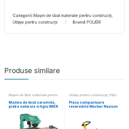
Categorii:
Mașini de tăiat materiale pentru construcții
,
Utilaje pentru construcții
Brand:
POLIERI
Produse similare
Mașini de tăiat materiale pentru
Utilaje pentru construcții
,
Plăci
construcții
,
Utilaje pentru
compactoare
construcții
Masina de taiat caramida,
Placa compactoare
piatra naturala si tigla IMER
reversibila Wacker Neuson
– M400 SMART – disc
DPU3050He, diesel, greutate
400mm inclus
206 kg, forta de impact 30
kN, pornire electrica