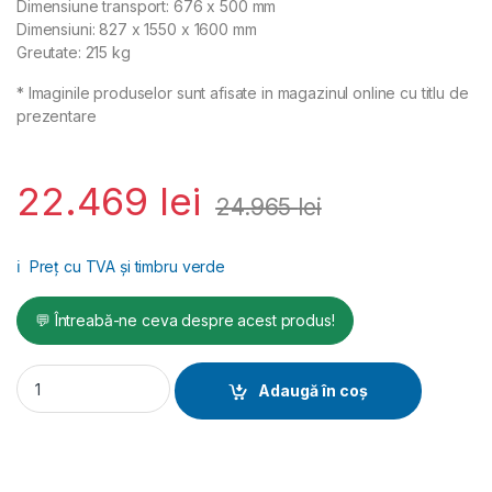
Dimensiune transport: 676 x 500 mm
Dimensiuni: 827 x 1550 x 1600 mm
Greutate: 215 kg
* Imaginile produselor sunt afisate in magazinul online cu titlu de
prezentare
22.469
lei
24.965
lei
ℹ️
Preț cu TVA și timbru verde
💬 Întreabă-ne ceva despre acest produs!
Circular caramida si piatra POLIERI RIGA 720 quantity
Adaugă în coș