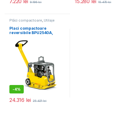
7.220
lei
15.280
lei
8.186
lei
15.470
lei
Plăci compactoare
,
Utilaje
pentru construcții
Placi compactoare
reversibile BPU2540A,
400X703MM,145KG,25KN,M
OTOR HONDA
GX160,PORNIRE LA SFOARA
-
4%
24.316
lei
25.421
lei