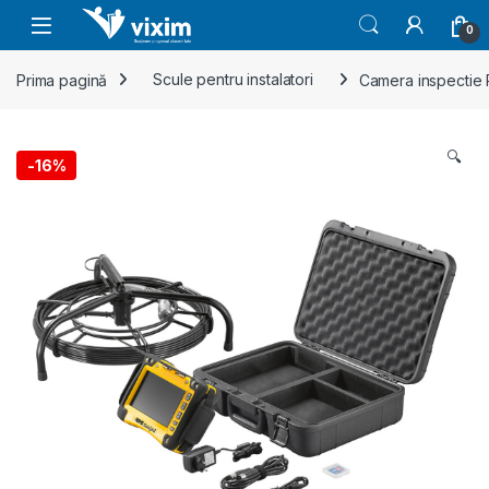
Skip to navigation
Skip to content
0
Prima pagină
Scule pentru instalatori
Camera inspectie
🔍
-
16%