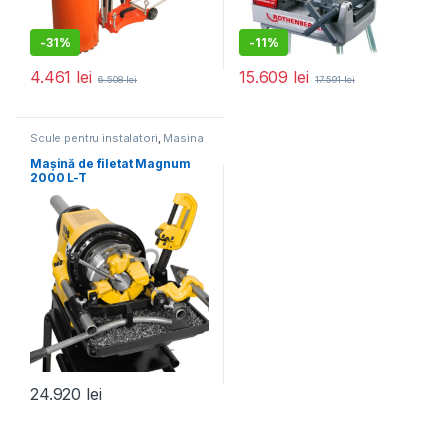
-
31%
-
11%
4.461
lei
15.609
lei
6.508
lei
17.591
lei
Scule pentru instalatori
,
Masina
de filetat
Mașină de filetat Magnum
2000 L-T
24.920
lei