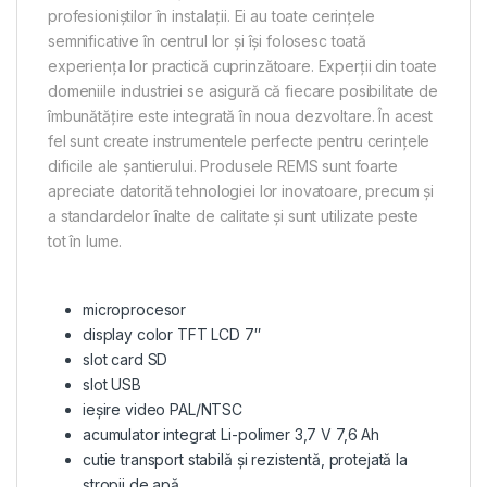
profesioniștilor în instalații. Ei au toate cerințele
semnificative în centrul lor și își folosesc toată
experiența lor practică cuprinzătoare. Experții din toate
domeniile industriei se asigură că fiecare posibilitate de
îmbunătățire este integrată în noua dezvoltare. În acest
fel sunt create instrumentele perfecte pentru cerințele
dificile ale șantierului. Produsele REMS sunt foarte
apreciate datorită tehnologiei lor inovatoare, precum și
a standardelor înalte de calitate și sunt utilizate peste
tot în lume.
microprocesor
display color TFT LCD 7″
slot card SD
slot USB
ieșire video PAL/NTSC
acumulator integrat Li-polimer 3,7 V 7,6 Ah
cutie transport stabilă și rezistentă, protejată la
stropii de apă