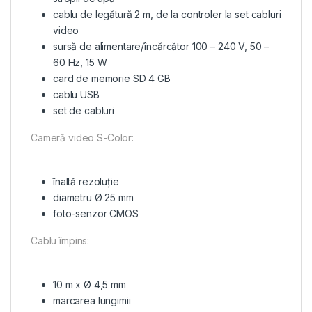
cablu de legătură 2 m, de la controler la set cabluri
video
sursă de alimentare/încărcător 100 – 240 V, 50 –
60 Hz, 15 W
card de memorie SD 4 GB
cablu USB
set de cabluri
Cameră video S-Color:
înaltă rezoluție
diametru Ø 25 mm
foto-senzor CMOS
Cablu împins:
10 m x Ø 4,5 mm
marcarea lungimii