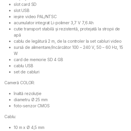
slot card SD
slot USB
ieșire video PAL/NTSC
acumulator integrat Li-polimer 3,7 V 7,6 Ah
cutie transport stabilă și rezistentă, protejată la stropii de
apă
cablu de legătură 2 m, de la controler la set cabluri video
sursă de alimentare/încărcător 100 – 240 V, 50 – 60 Hz, 15
W
card de memorie SD 4 GB
cablu USB
set de cabluri
Cameră COLOR:
înaltă rezoluție
diametru Ø 25 mm
foto-senzor CMOS
Cablu:
10 m x Ø 4,5 mm