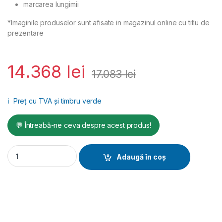
marcarea lungimii
*Imaginile produselor sunt afisate in magazinul online cu titlu de
prezentare
14.368
lei
17.083
lei
ℹ️
Preț cu TVA și timbru verde
💬 Întreabă-ne ceva despre acest produs!
Camera inspectie Rems CamSys 2 Set S-Color 10K quantity
Adaugă în coș