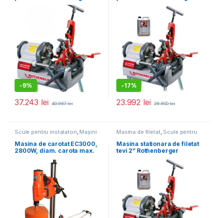
Supertronic 4SE
Supertronic 3 SE
-
9%
-
17%
37.243
lei
23.992
lei
40.967
lei
28.800
lei
Scule pentru instalatori
,
Mașini
Masina de filetat
,
Scule pentru
de carotat
instalatori
Masina de carotat EC3000,
Masina stationara de filetat
2800W, diam. carota max.
tevi 2” Rothenberger
beton 300 mm
Supertronic 2SE