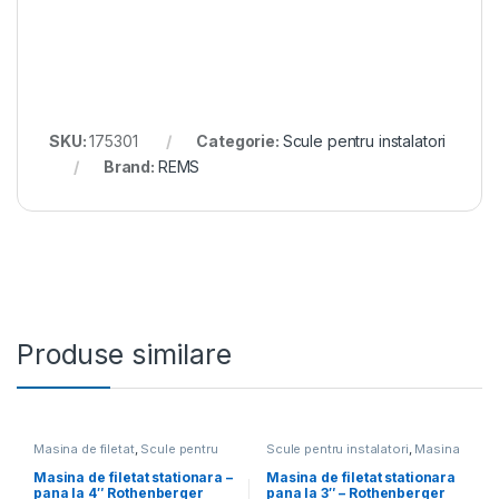
SKU:
175301
Categorie:
Scule pentru instalatori
Brand:
REMS
Produse similare
Masina de filetat
,
Scule pentru
Scule pentru instalatori
,
Masina
instalatori
de filetat
Masina de filetat stationara –
Masina de filetat stationara
pana la 4″ Rothenberger
pana la 3″ – Rothenberger