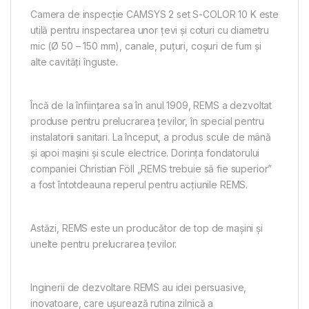
Camera de inspecție CAMSYS 2 set S-COLOR 10 K este
utilă pentru inspectarea unor ţevi şi coturi cu diametru
mic (Ø 50 – 150 mm), canale, puţuri, coşuri de fum şi
alte cavităţi înguste.
Încă de la înființarea sa în anul 1909, REMS a dezvoltat
produse pentru prelucrarea țevilor, în special pentru
instalatorii sanitari. La început, a produs scule de mână
și apoi mașini și scule electrice. Dorința fondatorului
companiei Christian Föll „REMS trebuie să fie superior”
a fost întotdeauna reperul pentru acțiunile REMS.
Astăzi, REMS este un producător de top de mașini și
unelte pentru prelucrarea țevilor.
Inginerii de dezvoltare REMS au idei persuasive,
inovatoare, care ușurează rutina zilnică a