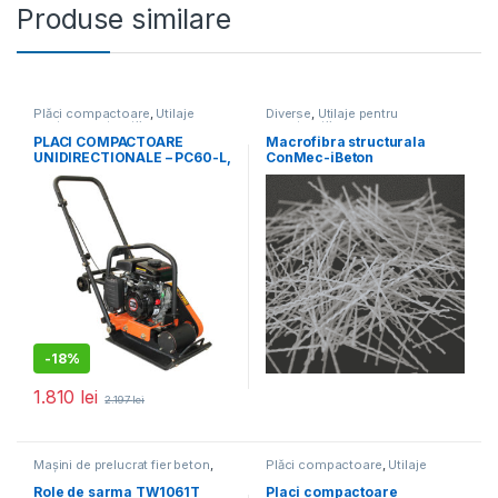
Produse similare
Plăci compactoare
,
Utilaje
Diverse
,
Utilaje pentru
pentru construcții
construcții
PLACI COMPACTOARE
Macrofibra structurala
UNIDIRECTIONALE – PC60-L,
ConMec-iBeton
8.2 kN, motor Loncin,
benzina 1.63 cp, greutate 54
kg
-
18%
1.810
lei
2.197
lei
Mașini de prelucrat fier beton
,
Plăci compactoare
,
Utilaje
Utilaje pentru construcții
pentru construcții
Role de sarma TW1061T
Placi compactoare