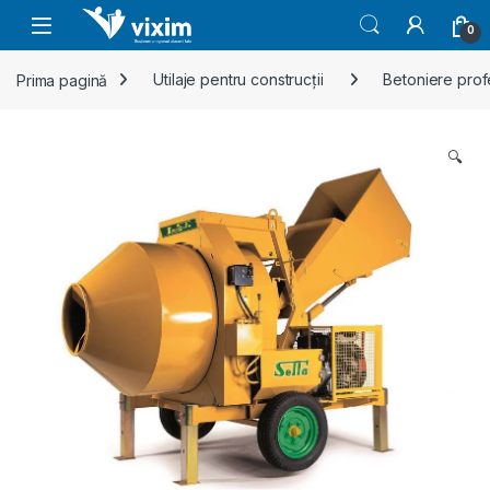
Skip to navigation
Skip to content
0
Prima pagină
Utilaje pentru construcții
Betoniere prof
🔍