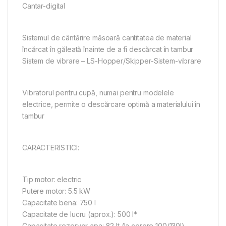
Cantar-digital
Sistemul de cântărire măsoară cantitatea de material
încărcat în găleată înainte de a fi descărcat în tambur
Sistem de vibrare – LS-Hopper/Skipper-Sistem-vibrare
Vibratorul pentru cupă, numai pentru modelele
electrice, permite o descărcare optimă a materialului în
tambur
CARACTERISTICI:
Tip motor: electric
Putere motor: 5.5 kW
Capacitate bena: 750 l
Capacitate de lucru (aprox.): 500 l*
Capacitate rezervor apa: 82 lt (la cerere 100/130l)