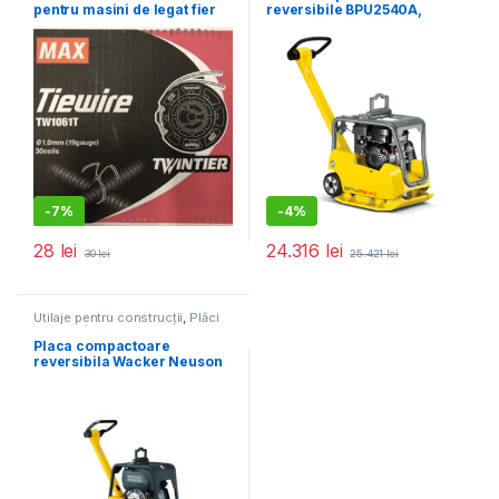
pentru masini de legat fier
reversibile BPU2540A,
beton Max RB441T
400X703MM,145KG,25KN,M
OTOR HONDA
GX160,PORNIRE LA SFOARA
-
7%
-
4%
28
lei
24.316
lei
30
lei
25.421
lei
Utilaje pentru construcții
,
Plăci
compactoare
Placa compactoare
reversibila Wacker Neuson
DPU3050He, diesel, greutate
206 kg, forta de impact 30
kN, pornire electrica