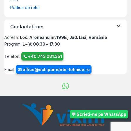
Politica de retur
Contactați-ne:
Adresă:
Loc. Aroneanu nr. 199B, Jud. Iasi, România
Program:
L – V: 08:30 – 17:30
Telefon:
📞 +40.743.031.351
Email:
📧 office@echipamente-tehnice.ro
💬 Scrieți-ne pe WhatsApp