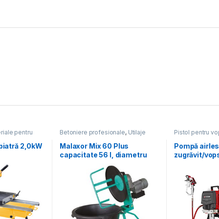
riale pentru
Betoniere profesionale
,
Utilaje
Pistol pentru vo
pentru construcții
pentru construcții
construcții
 piatră 2,0kW
Malaxor Mix 60 Plus
Pompă airles
capacitate 56 l, diametru
zugrăvit/vops
cuva 580 mm, motor 230V,
Performance
0.55 kW