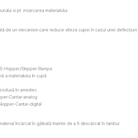
ului si pt. incarcarea materialului
tă de un mecanism care reduce viteza cupei în cazul unei defecțiuni a
 LS-Hopper/Skipper-Rampa
 a materialului în cupă
ntrodusă în amestec
pper-Cantar-analog
kipper-Cantar-digital
terial încărcat în găleată înainte de a fi descărcat în tambur