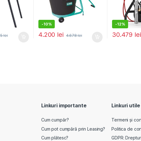
-
10%
-
12%
4.200
lei
30.479
lei
05
lei
4.678
lei
Linkuri importante
Linkuri utile
Cum cumpăr?
Termeni și cond
Cum pot cumpără prin Leasing?
Politica de con
Cum plătesc?
GDPR: Drepturi