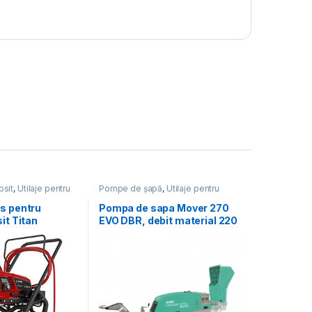
psit
,
Utilaje pentru
Pompe de șapă
,
Utilaje pentru
construcții
s pentru
Pompa de sapa Mover 270
it Titan
EVO DBR, debit material 220
 1650E HR
l/ciclu, granulometrie max.
12 – 16 mm, motor diesel, 47
cp