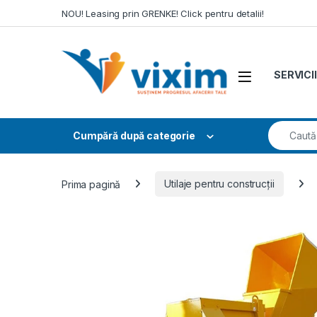
Skip to navigation
Skip to content
NOU! Leasing prin GRENKE! Click pentru detalii!
SERVICII
Search fo
Cumpără după categorie
Prima pagină
Utilaje pentru construcții