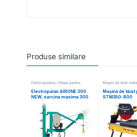
Produse similare
Electropalane
,
Utilaje pentru
Mașini de tăiat mate
construcții
construcții
,
Utilaje 
Electropalan AIRONE 300
Mașină de tăiat
NEW, sarcina maxima 300
STM350-800
kg, inaltime maxima 30 m,
motor 230V, 1.1 kW