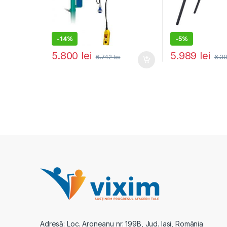
-
14%
-
5%
5.800
lei
5.989
lei
6.742
lei
6.3
Adresă: Loc. Aroneanu nr. 199B, Jud. Iasi, România