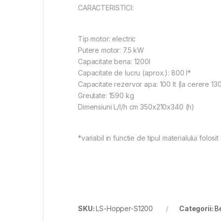
CARACTERISTICI:
Tip motor: electric
Putere motor: 7.5 kW
Capacitate bena: 1200l
Capacitate de lucru (aprox.): 800 l*
Capacitate rezervor apa: 100 lt (la cerere 130
Greutate: 1590 kg
Dimensiuni L/l/h cm 350x210x340 (h)
*variabil in functie de tipul materialului folosit
SKU:
LS-Hopper-S1200
Categorii:
B