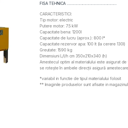
FISA TEHNICA …………………………………………
CARACTERISTICI:
Tip motor: electric
Putere motor: 7.5 kW
Capacitate bena: 1200l
Capacitate de lucru (aprox.): 800 l*
Capacitate rezervor apa: 100 lt (la cerere 130l)
Greutate: 1590 kg
Dimensiuni L/l/h cm 350x210x340 (h)
Amestecul optim al materialului este asigurat de
se rotește în ambele direcții asigură amestecarea
*variabil in functie de tipul materialului folosit
** Imaginile produselor sunt afisate in magazinul