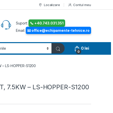
Localizare
Contul meu
Suport:
📞 +40.743.031.351
Email:
📧 office@echipamente-tehnice.ro
0
lei
0
KW – LS-HOPPER-S1200
 LT, 7.5KW – LS-HOPPER-S1200