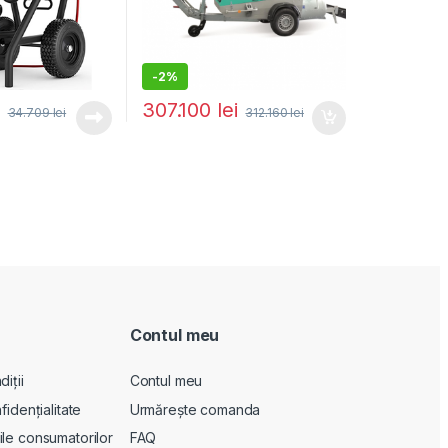
-
2%
307.100
lei
34.709
lei
312.160
lei
Contul meu
iții
Contul meu
fidențialitate
Urmărește comanda
le consumatorilor
FAQ