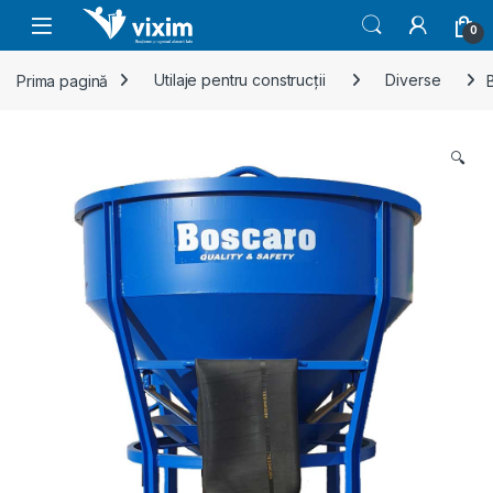
Skip to navigation
Skip to content
0
Prima pagină
Utilaje pentru construcții
Diverse
🔍