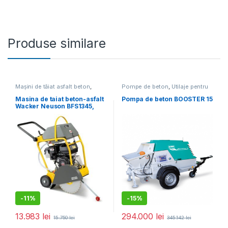
Produse similare
Mașini de tăiat asfalt beton
,
Pompe de beton
,
Utilaje pentru
Utilaje pentru construcții
construcții
Masina de taiat beton-asfalt
Pompa de beton BOOSTER 15
Wacker Neuson BFS1345,
motor termic 4T, 450 mm
-
11%
-
15%
13.983
lei
294.000
lei
15.750
lei
345.142
lei