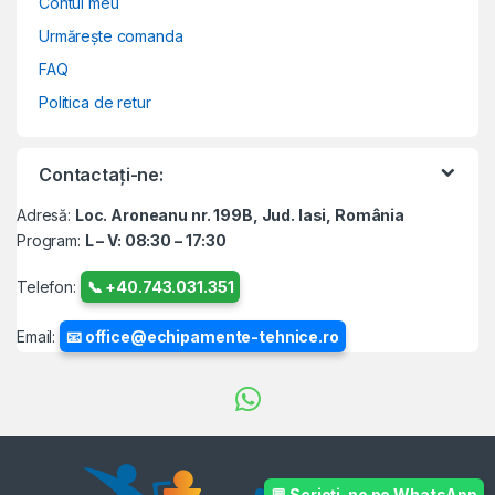
Contul meu
Urmărește comanda
FAQ
Politica de retur
Contactați-ne:
Adresă:
Loc. Aroneanu nr. 199B, Jud. Iasi, România
Program:
L – V: 08:30 – 17:30
Telefon:
📞 +40.743.031.351
Email:
📧 office@echipamente-tehnice.ro
💬 Scrieți-ne pe WhatsApp