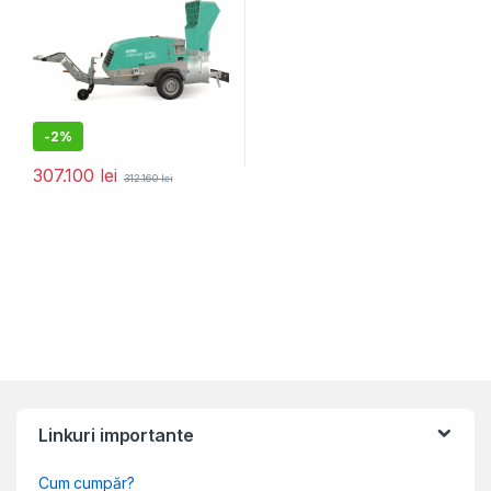
-
2%
307.100
lei
312.160
lei
Linkuri importante
Cum cumpăr?