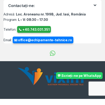
Contactați-ne:
Adresă:
Loc. Aroneanu nr. 199B, Jud. Iasi, România
Program:
L – V: 08:30 – 17:30
Telefon:
📞 +40.743.031.351
Email:
📧 office@echipamente-tehnice.ro
💬 Scrieți-ne pe WhatsApp