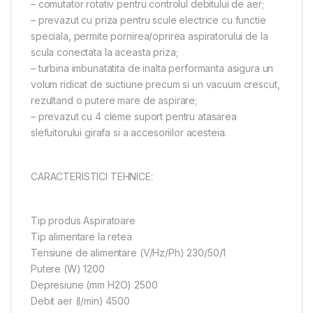
– comutator rotativ pentru controlul debitului de aer;
– prevazut cu priza pentru scule electrice cu functie
speciala, permite pornirea/oprirea aspiratorului de la
scula conectata la aceasta priza;
– turbina imbunatatita de inalta performanta asigura un
volum ridicat de suctiune precum si un vacuum crescut,
rezultand o putere mare de aspirare;
– prevazut cu 4 cleme suport pentru atasarea
slefuitorului girafa si a accesoriilor acesteia.
CARACTERISTICI TEHNICE:
Tip produs Aspiratoare
Tip alimentare la retea
Tensiune de alimentare (V/Hz/Ph) 230/50/1
Putere (W) 1200
Depresiune (mm H2O) 2500
Debit aer (l/min) 4500