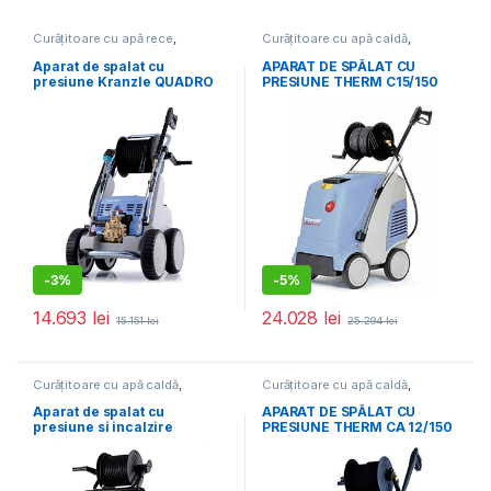
Curățitoare cu apă rece
,
Curățitoare cu apă caldă
,
Echipamente de curățat
Echipamente de curățat
Aparat de spalat cu
APARAT DE SPĂLAT CU
presiune Kranzle QUADRO
PRESIUNE THERM C15/150
1200 TST cu sasiu din otel
TR. FĂRĂ TAMBUR CU
inox
FURTUN K414406
-
3%
-
5%
14.693
lei
24.028
lei
15.151
lei
25.294
lei
Curățitoare cu apă caldă
,
Curățitoare cu apă caldă
,
Echipamente de curățat
Echipamente de curățat
Aparat de spalat cu
APARAT DE SPĂLAT CU
presiune si incalzire
PRESIUNE THERM CA 12/150
Kranzle Therm 895-1
CU TAMBUR CU FURTUN
K414617