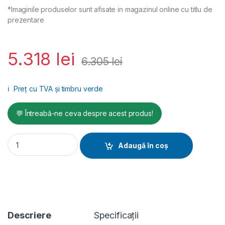
*Imaginile produselor sunt afisate in magazinul online cu titlu de
prezentare
5.318
lei
6.305
lei
ℹ️
Preț cu TVA și timbru verde
💬 Întreabă-ne ceva despre acest produs!
Aspirator profesional umed uscat Flex VCE 44 H AC 230/CEE, 
Adaugă în coș
Descriere
Specificații