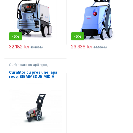
-
5%
-
5%
32.182
lei
23.336
lei
33.880
lei
24.556
lei
Curățitoare cu apă rece
,
Echipamente de curățat
Curatitor cu presiune, apa
rece, BIEMMEDUE MIDIA
130/10 TS