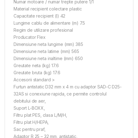
Numar motoare / numar trepte putere 1/1
Material recipient colectare plastic
Capacitate recipient (l) 42
Lungime cablu de alimentare (m) 7.5
Regim de utilizare profesional
Producator Flex
Dimensiune neta lungime (mm) 385
Dimensiune neta latime (mm) 565
Dimensiune neta inaltime (mm) 650
Greutate neta (kg) 17.6
Greutate bruta (kg) 17.6
Accesorii standard >
Furtun antistatic D32 mm x 4 m cu adaptor SAD-C D25-
32AS si conexiune rapida, ce permite controlul
debitului de aer,
Suport L-BOXX,
Filtru plat PES, clasa L/M/H,
Filtru plat H/HEPA,
Sac pentru praf,
Adaptor R 25 – 32 mm, antistatic,