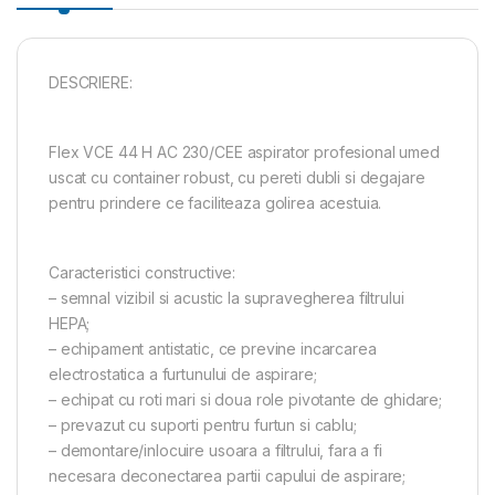
DESCRIERE:
Flex VCE 44 H AC 230/CEE aspirator profesional umed
uscat cu container robust, cu pereti dubli si degajare
pentru prindere ce faciliteaza golirea acestuia.
Caracteristici constructive:
– semnal vizibil si acustic la supravegherea filtrului
HEPA;
– echipament antistatic, ce previne incarcarea
electrostatica a furtunului de aspirare;
– echipat cu roti mari si doua role pivotante de ghidare;
– prevazut cu suporti pentru furtun si cablu;
– demontare/inlocuire usoara a filtrului, fara a fi
necesara deconectarea partii capului de aspirare;