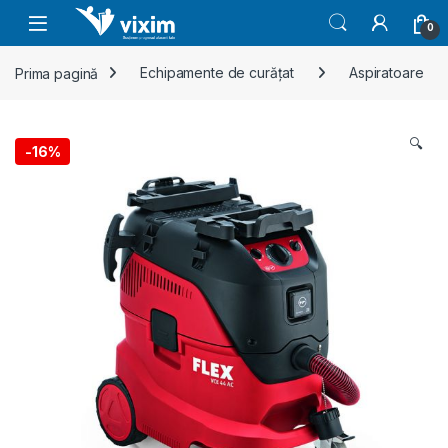
Skip to navigation
Skip to content
0
Prima pagină
Echipamente de curățat
Aspiratoare
🔍
-
16%