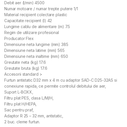
Debit aer (l/min) 4500
Numar motoare / numar trepte putere 1/1
Material recipient colectare plastic
Capacitate recipient (l) 42
Lungime cablu de alimentare (m) 7.5
Regim de utilizare profesional
Producator Flex
Dimensiune neta lungime (mm) 385
Dimensiune neta latime (mm) 565
Dimensiune neta inaltime (mm) 650
Greutate neta (kg) 17.6
Greutate bruta (kg) 17.6
Accesorii standard >
Furtun antistatic D32 mm x 4 m cu adaptor SAD-C D25-32AS si
conexiune rapida, ce permite controlul debitului de aer,
Suport L-BOXX,
Filtru plat PES, clasa L/M/H,
Filtru plat H/HEPA,
Sac pentru praf,
Adaptor R 25 – 32 mm, antistatic,
2 buc. cleme furtun.